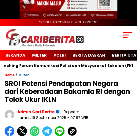
SCROLL TO CONTINUE WITH CONTENT
BERANDA
MILTER
POLRI
BERITA DAERAH
BERITA UT
ing Forum Komunikasi Polisi dan Masyarakat Sekolah (FKPMS)
/
Home
Milter
SROI Potensi Pendapatan Negara
dari Keberadaan Bakamla RI dengan
Tolok Ukur IKLN
Admin Cari Berita
- Reporter
Jumat, 19 September 2025
- 07:57 WIB