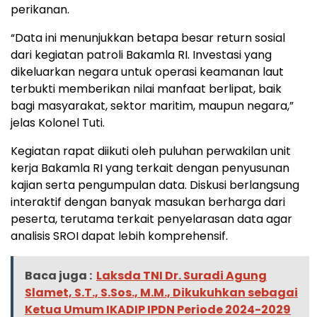
perikanan.
“Data ini menunjukkan betapa besar return sosial
dari kegiatan patroli Bakamla RI. Investasi yang
dikeluarkan negara untuk operasi keamanan laut
terbukti memberikan nilai manfaat berlipat, baik
bagi masyarakat, sektor maritim, maupun negara,”
jelas Kolonel Tuti.
Kegiatan rapat diikuti oleh puluhan perwakilan unit
kerja Bakamla RI yang terkait dengan penyusunan
kajian serta pengumpulan data. Diskusi berlangsung
interaktif dengan banyak masukan berharga dari
peserta, terutama terkait penyelarasan data agar
analisis SROI dapat lebih komprehensif.
Baca juga :
Laksda TNI Dr. Suradi Agung
Slamet, S.T., S.Sos., M.M., Dikukuhkan sebagai
Ketua Umum IKADIP IPDN Periode 2024-2029