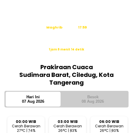
Dzuhur
12:03
Ashar
15:24
Maghrib
17:59
Isya
19:10
Waktu sholat berikutnya dalam:
1 jam 9 menit 13 detik
Sumber: Kemenag
Prakiraan Cuaca
Sudimara Barat, Ciledug, Kota
Tangerang
Hari Ini
Besok
07 Aug 2026
08 Aug 2026
00:00 WIB
03:00 WIB
06:00 WIB
Cerah Berawan
Cerah Berawan
Cerah Berawan
27°C | 74%
26°C | 83%
26°C | 80%