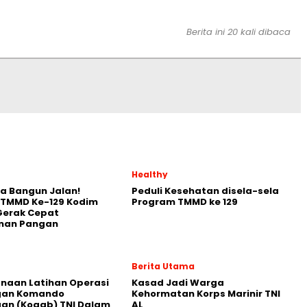
Berita ini 20 kali dibaca
Healthy
a Bangun Jalan!
Peduli Kesehatan disela-sela
 TMMD Ke-129 Kodim
Program TMMD ke 129
Gerak Cepat
nan Pangan
Berita Utama
naan Latihan Operasi
Kasad Jadi Warga
an Komando
Kehormatan Korps Marinir TNI
an (Kogab) TNI Dalam
AL