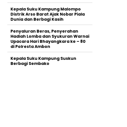
Kepala Suku Kampung Malompo
Distrik Arso Barat Ajak Nobar Piala
Dunia dan Berbagi Kasih
Penyaluran Beras, Penyerahan
Hadiah Lomba dan Syukuran Warnai
Upacara Hari Bhayangkara ke – 80
di Polresta Ambon
Kepala Suku Kampung Suskun
Berbagi Sembako