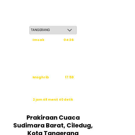
Kamis, 21 Safar 1448 H / 06 Agustus 2026
Imsak
04:36
Subuh
04:46
Dzuhur
12:03
Ashar
15:24
Maghrib
17:59
Isya
19:10
Waktu sholat berikutnya dalam:
2 jam 48 menit 40 detik
Sumber: Kemenag
Prakiraan Cuaca
Sudimara Barat, Ciledug,
Kota Tangerang