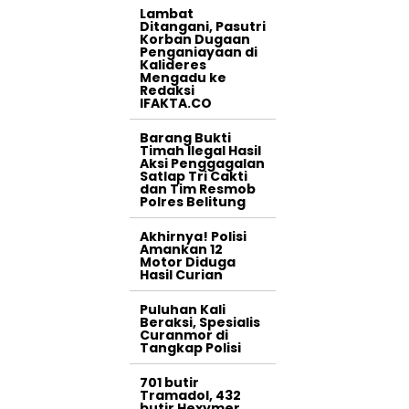
Lambat
Ditangani, Pasutri
Korban Dugaan
Penganiayaan di
Kalideres
Mengadu ke
Redaksi
IFAKTA.CO
Barang Bukti
Timah Ilegal Hasil
Aksi Penggagalan
Satlap Tri Cakti
dan Tim Resmob
Polres Belitung
Akhirnya! Polisi
Amankan 12
Motor Diduga
Hasil Curian
Puluhan Kali
Beraksi, Spesialis
Curanmor di
Tangkap Polisi
701 butir
Tramadol, 432
butir Hexymer