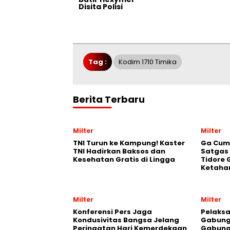
Disita Polisi
Tag :
Kodim 1710 Timika
Berita Terbaru
Milter
Milter
TNI Turun ke Kampung! Kaster
Ga Cum
TNI Hadirkan Baksos dan
Satgas
Kesehatan Gratis di Lingga
Tidore 
Ketaha
Milter
Milter
Konferensi Pers Jaga
Pelaksa
Kondusivitas Bangsa Jelang
Gabung
Peringatan Hari Kemerdekaan
Gabung