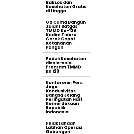
Baksos dan
Kesehatan Gratis
di Lingga
Ga Cuma Bangun
Jalan! Satgas
TMMD Ke-129
Kodim Tidore
Gerak Cepat
Ketahanan
Pangan
Peduli Kesehatan
disela-sela
Program TMMD
ke 129
Konferensi Pers
Jaga
Kondusivitas
Bangsa Jelang
Peringatan Hari
Kemerdekaan
Republik
Indonesia
Pelaksanaan
Latihan Operasi
Gabungan