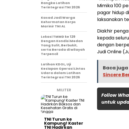
Rangka Latihan
Mimika 100 pe
Terintegrasi TNI 2026
pagar hidup d
Kasad Jadi Warga
laksanakan te
Kehormatan Korps
Marinir TNI AL
Diakhir peng
Lokasi TMMD ke 129
kepada selur
Dengan Kondisi Medan
dengan berpeg
Yang Sulit, Berbukit,
serta Berada di wilayah
Judi Online (
Terpencil
Latihan KDOL, Uji
Baca juga 
Kesiapan Operasi Lintas
Udara dalam Latihan
Sincere B
Terintegrasi TNI 2026
MILITER
Follow Wha
untuk updat
TNI Turun ke
Kampung! Kaster
TNI Hadirkan