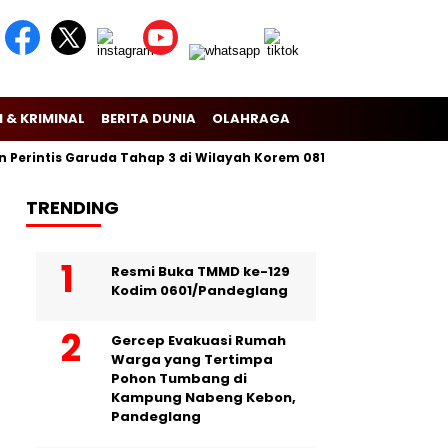
 & KRIMINAL
BERITA DUNIA
OLAHRAGA
intis Garuda Tahap 3 di Wilayah Korem 081/Dsj
Puslitbang Po
TRENDING
Resmi Buka TMMD ke-129
Kodim 0601/Pandeglang
Gercep Evakuasi Rumah
Warga yang Tertimpa
Pohon Tumbang di
Kampung Nabeng Kebon,
Pandeglang