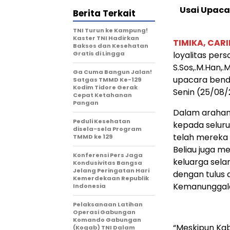
Usai Upaca
Berita Terkait
TNI Turun ke Kampung!
Kaster TNI Hadirkan
TIMIKA, CAR
Baksos dan Kesehatan
Gratis di Lingga
loyalitas pers
S.Sos,.M.Han,
Ga Cuma Bangun Jalan!
upacara bend
Satgas TMMD Ke-129
Kodim Tidore Gerak
Senin (25/08/
Cepat Ketahanan
Pangan
Dalam arahan
Peduli Kesehatan
kepada seluru
disela-sela Program
telah mereka 
TMMD ke 129
Beliau juga m
Konferensi Pers Jaga
keluarga sela
Kondusivitas Bangsa
Jelang Peringatan Hari
dengan tulus
Kemerdekaan Republik
Kemanunggala
Indonesia
Pelaksanaan Latihan
Operasi Gabungan
Komando Gabungan
“Meskipun Kab
(Kogab) TNI Dalam