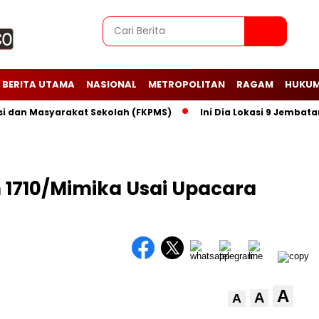
BERITA UTAMA
NASIONAL
METROPOLITAN
RAGAM
HUKUM
n Masyarakat Sekolah (FKPMS)
Ini Dia Lokasi 9 Jembatan Per
 1710/Mimika Usai Upacara
A
A
A