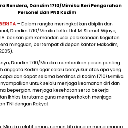
ra Bendera, Dandim 1710/Mimika Beri Pengarahan
Personel dan PNS Kodim
IBERITA
– Dalam rangka meningkatkan disiplin dan
onel, Dandim 1710/Mimika Letkol Inf M. Slamet Wijaya,
.M.A. berikan jam komandan usai pelaksanaan kegiatan
era mingguan, bertempat di depan kantor Makodim,
2025).
nya, Dandim 1710/Mimika memberikan pesan penting
h anggota Kodim agar selalu bersyukur atas apa yang
capai dan dapat selama berdinas di Kodim 1710/Mimika.
enyampaikan untuk selalu menjaga keamanan diri dan
ma bepergian, menjaga kesehatan serta bekerja
 dan ikhlas terutama guna memperkokoh menjaga
n TNI dengan Rakyat.
. Mimika relatif aman, namun kita jangan menganggap