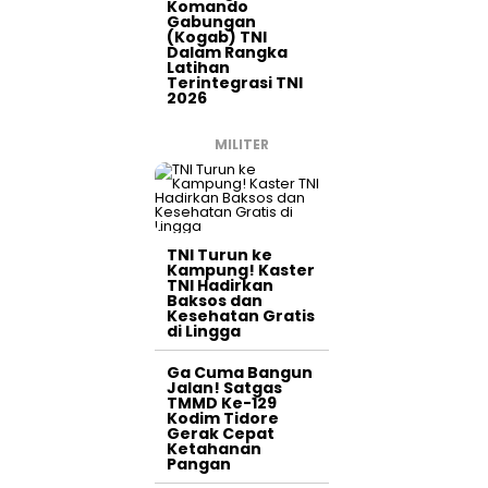
Komando
Gabungan
(Kogab) TNI
Dalam Rangka
Latihan
Terintegrasi TNI
2026
MILITER
TNI Turun ke
Kampung! Kaster
TNI Hadirkan
Baksos dan
Kesehatan Gratis
di Lingga
Ga Cuma Bangun
Jalan! Satgas
TMMD Ke-129
Kodim Tidore
Gerak Cepat
Ketahanan
Pangan