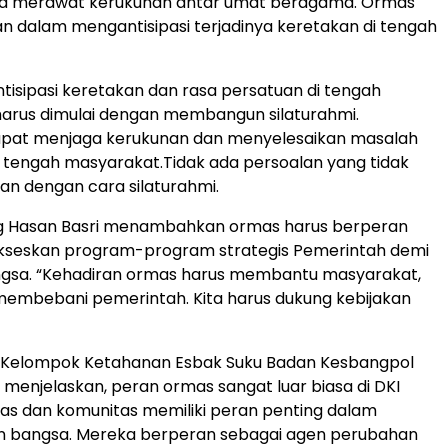
ta merawat kerukunan antar umat beragama. Ormas
n dalam mengantisipasi terjadinya keretakan di tengah
isipasi keretakan dan rasa persatuan di tengah
harus dimulai dengan membangun silaturahmi.
dapat menjaga kerukunan dan menyelesaikan masalah
di tengah masyarakat.Tidak ada persoalan yang tidak
kan dengan cara silaturahmi.
ng Hasan Basri menambahkan ormas harus berperan
seskan program-program strategis Pemerintah demi
gsa. “Kehadiran ormas harus membantu masyarakat,
membebani pemerintah. Kita harus dukung kebijakan
ub Kelompok Ketahanan Esbak Suku Badan Kesbangpol
 menjelaskan, peran ormas sangat luar biasa di DKI
as dan komunitas memiliki peran penting dalam
bangsa. Mereka berperan sebagai agen perubahan