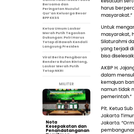
kesatuan ser
Bersama dan
harus berpera
Peringatan Nuzulul
Qur’an Keluarga Besar
masyarakat.”
BPP KKSS
Untuk mengant
Ketua Umum Laskar
Merah Putih Tegaskan
masyarakat, 
Dukungan: Polri Harus
Silaturahmi 
Tetap di Bawah Kendali
Langsung Presiden
yang terjadi 
bisa diselesai
Viral Berita Pengibaran
Bendera Bulan Bintang,
Laskar Merah Putih
AKBP H. Jaja
Tetap NKRI
dalam mensuk
kemajuan ban
MILITER
namun tidak 
pemerintah.”
Plt. Ketua S
Jakarta Timur
Nota
Jakarta. “Orm
Kesepakatan dan
pembangunan 
Penandatanganan