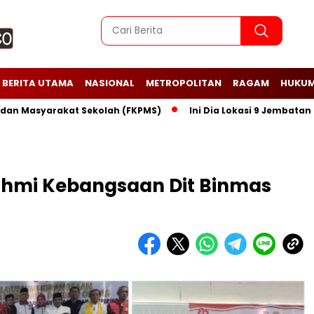
BERITA UTAMA
NASIONAL
METROPOLITAN
RAGAM
HUKUM
yarakat Sekolah (FKPMS)
Ini Dia Lokasi 9 Jembatan Perinti
rahmi Kebangsaan Dit Binmas