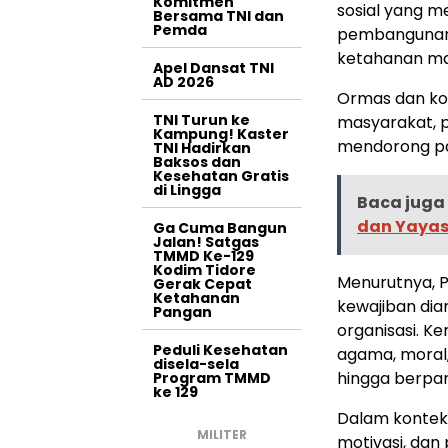
Komitmen
sosial yang 
Bersama TNI dan
Pemda
pembangunan b
ketahanan ma
Apel Dansat TNI
AD 2026
Ormas dan kom
TNI Turun ke
masyarakat, p
Kampung! Kaster
mendorong pa
TNI Hadirkan
Baksos dan
Kesehatan Gratis
di Lingga
Baca juga 
dan Yayas
Ga Cuma Bangun
Jalan! Satgas
TMMD Ke-129
Kodim Tidore
Menurutnya, P
Gerak Cepat
Ketahanan
kewajiban dia
Pangan
organisasi. K
Peduli Kesehatan
agama, moral,
disela-sela
hingga berpar
Program TMMD
ke 129
Dalam konteks 
MILITER
motivasi, dan p