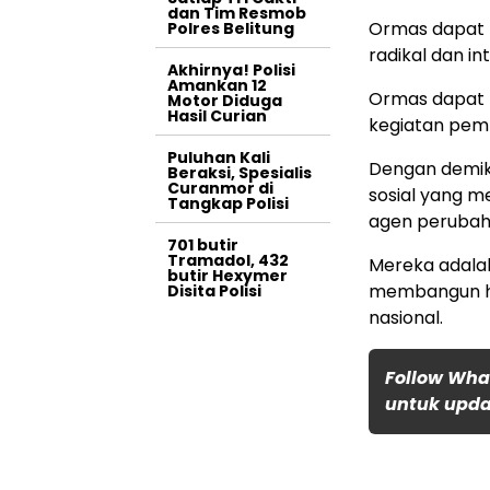
dan Tim Resmob
Ormas dapat 
Polres Belitung
radikal dan int
Akhirnya! Polisi
Amankan 12
Ormas dapat 
Motor Diduga
Hasil Curian
kegiatan pem
Puluhan Kali
Dengan demiki
Beraksi, Spesialis
Curanmor di
sosial yang 
Tangkap Polisi
agen perubah
701 butir
Tramadol, 432
Mereka adalah
butir Hexymer
membangun h
Disita Polisi
nasional.
Follow Wha
untuk updat