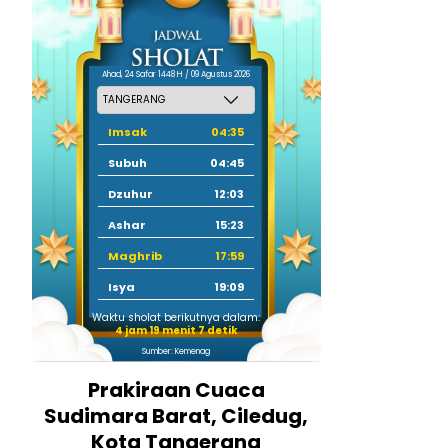
Ahad, 24 Safar 1448 H / 09 Agustus 2026
Imsak
04:35
Subuh
04:45
Dzuhur
12:03
Ashar
15:23
Maghrib
17:59
Isya
19:09
Waktu sholat berikutnya dalam:
4 jam 19 menit 6 detik
Sumber: Kemenag
Prakiraan Cuaca
Sudimara Barat, Ciledug,
Kota Tangerang