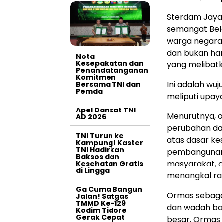
Sterdam Jaya
semangat Bela
warga negara 
dan bukan han
Nota
Kesepakatan dan
yang melibat
Penandatanganan
Komitmen
Ini adalah wu
Bersama TNI dan
Pemda
meliputi upaya 
Apel Dansat TNI
Menurutnya, o
AD 2026
perubahan da
TNI Turun ke
atas dasar ke
Kampung! Kaster
TNI Hadirkan
pembangunan b
Baksos dan
masyarakat, o
Kesehatan Gratis
di Lingga
menangkal rad
Ga Cuma Bangun
Ormas sebagai 
Jalan! Satgas
TMMD Ke-129
dan wadah bag
Kodim Tidore
Gerak Cepat
besar. Ormas