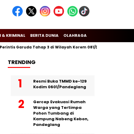
 & KRIMINAL
BERITA DUNIA
OLAHRAGA
s Garuda Tahap 3 di Wilayah Korem 081/Dsj
Puslitbang Polri L
TRENDING
Resmi Buka TMMD ke-129
Kodim 0601/Pandeglang
Gercep Evakuasi Rumah
Warga yang Tertimpa
Pohon Tumbang di
Kampung Nabeng Kebon,
Pandeglang