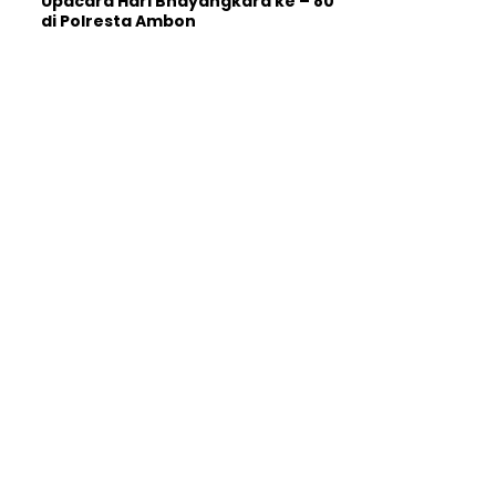
Upacara Hari Bhayangkara ke – 80
di Polresta Ambon