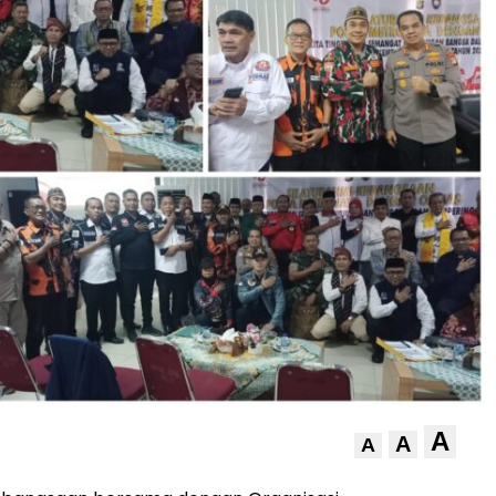
A
A
A