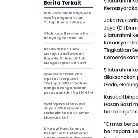
Silaturahmi 
Berita Terkait
Kemasyarakat
Walikota Diam Saja, Ada
Apa? Bangunan Liar
Jakarta, Cari
Tutupi Rumah Warga
Jaya (DitBin
Olahraga Bersama Hari
Silaturahmi 
Bhayangkara ke-80
Kemasyarakat
Berawal Dari Hobi,
Tingkatkan S
Merajut Jadi Wadah
Kemerdekaan R
Bagi Ny. Zuhria Untuk
Mengekspresikan Diri
Silaturahmi k
Apel Gelar Pasukan
dilaksanakan 
Operasi Terpusat
“Ketupat 2026” Dalam
Gede, Gedung 
Rangka Pengamanan
perayaan Idul Fitri 1447 H
Kasubditbinpo
Hasan Basri 
Apel Operasi Ketupat
Jaya 2026 Bersama
berkelanjutan
Forkopimko dan Elemen
Masyarakat
“Ormas berpe
Dikawal Pasukannya,
bernegara. T
Ketum LMP H. M Arsyad
Cannu Hadiri Buka Puasa