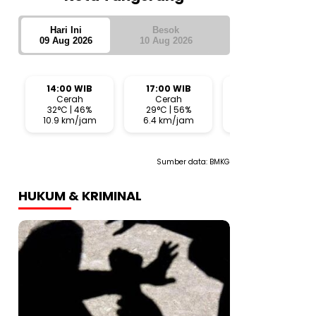
Hari Ini
Besok
09 Aug 2026
10 Aug 2026
14:00 WIB
17:00 WIB
20:00 WIB
Cerah
Cerah
Cerah
32°C | 46%
29°C | 56%
28°C | 65%
10.9 km/jam
6.4 km/jam
2.5 km/jam
Sumber data:
BMKG
HUKUM & KRIMINAL