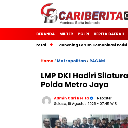
BERANDA
MILTER
POLRI
BERITA DAERAH
m 1514/Morotai
Launching Forum Komunikasi Polisi dan Mas
Home
Metropolitan
RAGAM
/
/
LMP DKI Hadiri Silatu
Polda Metro Jaya
Admin Cari Berita
- Reporter
Selasa, 19 Agustus 2025
- 07:45 WIB