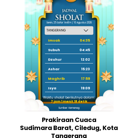
Senin, 25 Safar 1448 H / 10 Agustus 2026
Imsak
04:35
Subuh
04:45
Dzuhur
12:02
Ashar
15:23
Maghrib
17:59
Isya
19:09
Waktu sholat berikutnya dalam:
7 jam 1 menit 17 detik
Sumber: Kemenag
Prakiraan Cuaca
Sudimara Barat, Ciledug, Kota
Tangerang