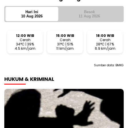
Hari Ini
Besok
10 Aug 2026
11 Aug 2026
12:00 WIB
15:00 WIB
18:00 WIB
Cerah
Cerah
Cerah
34°C | 39%
31°C | 51%
28°C | 67%
4.5 km/jam
11 km/jam
6.9 km/jam
Sumber data:
BMKG
HUKUM & KRIMINAL