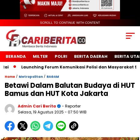
SCROLL TO CONTINUE WITH CONTENT
BERANDA
MILTER
POLRI
BERITA DAERAH
BERITA UT
Launching Forum Komunikasi Polisi dan Masyarakat Sekolah
/
/
Home
Metropolitan
RAGAM
Betawi Dalam Balutan Budaya di HUT
Bamus dan HUT Kota Jakarta
Admin Cari Berita
- Reporter
Selasa, 19 Agustus 2025
- 07:50 WIB