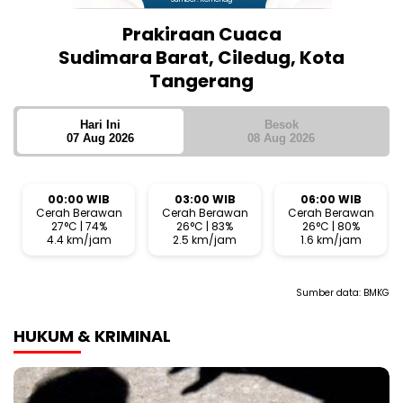
Prakiraan Cuaca
Sudimara Barat, Ciledug, Kota
Tangerang
Hari Ini
Besok
07 Aug 2026
08 Aug 2026
00:00 WIB
03:00 WIB
06:00 WIB
Cerah Berawan
Cerah Berawan
Cerah Berawan
27°C | 74%
26°C | 83%
26°C | 80%
4.4 km/jam
2.5 km/jam
1.6 km/jam
Sumber data:
BMKG
HUKUM & KRIMINAL