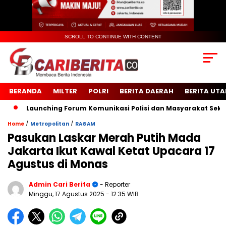
SCROLL TO CONTINUE WITH CONTENT
BERANDA
MILTER
POLRI
BERITA DAERAH
BERITA UT
Launching Forum Komunikasi Polisi dan Masyarakat Sekolah (
/
/
Home
Metropolitan
RAGAM
Pasukan Laskar Merah Putih Mada
Jakarta Ikut Kawal Ketat Upacara 17
Agustus di Monas
Admin Cari Berita
- Reporter
Minggu, 17 Agustus 2025
- 12:35 WIB