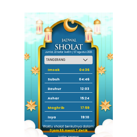
Jum'at, 22 Safar 1448 H / 07 Agustus 2026
Imsak
04:36
Subuh
04:46
Dzuhur
12:03
Ashar
15:24
Maghrib
17:59
Isya
19:10
Waktu sholat berikutnya dalam:
0 jam 55 menit 6 detik
Sumber: Kemenag