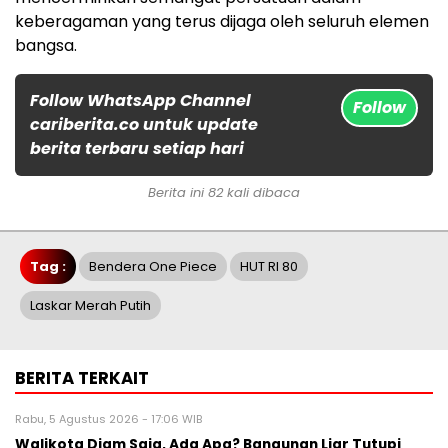
keberagaman yang terus dijaga oleh seluruh elemen
bangsa.
Follow WhatsApp Channel
Follow
cariberita.co untuk update
berita terbaru setiap hari
Berita ini 82 kali dibaca
Tag :
Bendera One Piece
HUT RI 80
Laskar Merah Putih
BERITA TERKAIT
Rabu, 5 Agustus 2026 - 17:06 WIB
Walikota Diam Saja, Ada Apa? Bangunan Liar Tutupi