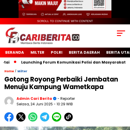
SCROLL TO CONTINUE WITH CONTENT
BERANDA
MILTER
POLRI
BERITA DAERAH
BERITA UT
Launching Forum Komunikasi Polisi dan Masyarakat Sekola
/
Home
Milter
Gotong Royong Perbaiki Jembatan
Menuju Kampung Wametkapa
Admin Cari Berita
- Reporter
Selasa, 24 Juni 2025
- 10:29 WIB