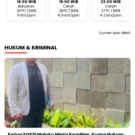
16:00 WIB
19:00 WIB
22:00 WIB
Berawan
Cerah
Cerah
30°C | 58%
28°C | 68%
27°C | 68%
11 km/jam
6.9 km/jam
4.2 km/jam
Sumber data:
BMKG
HUKUM & KRIMINAL
Ketua SOKSI Maluku Minta Keadilan, Kuasa Hukum :