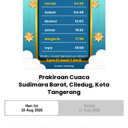
Imsak
04:35
Subuh
04:45
Dzuhur
12:02
Ashar
15:23
Maghrib
17:59
Isya
19:09
Waktu sholat berikutnya dalam:
3 jam 37 menit 6 detik
Sumber: Kemenag
Prakiraan Cuaca
Sudimara Barat, Ciledug, Kota
Tangerang
Hari Ini
Besok
10 Aug 2026
11 Aug 2026