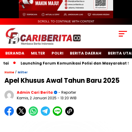
SCROLL TO CONTINUE WITH CONTENT
BERANDA
MILTER
POLRI
BERITA DAERAH
BERITA UT
Launching Forum Komunikasi Polisi dan Masyarakat Sekolah
/
Home
Milter
Apel Khusus Awal Tahun Baru 2025
Admin Cari Berita
- Reporter
Kamis, 2 Januari 2025
- 13:20 WIB