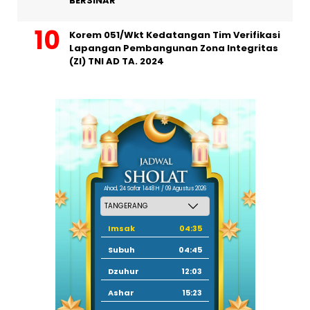
BERSINAR
Korem 051/Wkt Kedatangan Tim Verifikasi
Lapangan Pembangunan Zona Integritas
(ZI) TNI AD TA. 2024
Ahad, 24 Safar 1448 H / 09 Agustus 2026
Imsak
04:35
Subuh
04:45
Dzuhur
12:03
Ashar
15:23