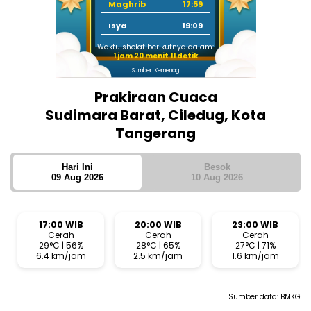
Maghrib
17:59
Isya
19:09
Waktu sholat berikutnya dalam:
1 jam 20 menit 10 detik
Sumber: Kemenag
Prakiraan Cuaca
Sudimara Barat, Ciledug, Kota
Tangerang
Hari Ini
Besok
09 Aug 2026
10 Aug 2026
17:00 WIB
20:00 WIB
23:00 WIB
Cerah
Cerah
Cerah
29°C | 56%
28°C | 65%
27°C | 71%
6.4 km/jam
2.5 km/jam
1.6 km/jam
Sumber data:
BMKG