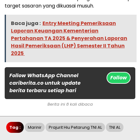
target sasaran yang dikuasai musuh.
Baca juga :
Entry Meeting Pemeriksaan
Laporan Keuangan Kementerian
Pertahanan TA 2025 & Penyerahan Laporan
Hasil Pemeriksaan (LHP) Semester II Tahun
2025
Follow WhatsApp Channel
Follow
cariberita.co untuk update
berita terbaru setiap hari
Berita ini 8 kali dibaca
Tag :
Marinir
Prajurit Hiu Petarung TNI AL
TNI AL