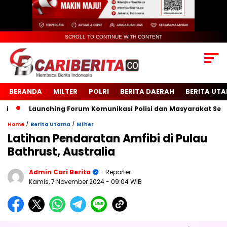
SCROLL TO CONTINUE WITH CONTENT
BERANDA
MILTER
POLRI
BERITA DAERAH
BERITA UT
Launching Forum Komunikasi Polisi dan Masyarakat Sekolah (
/
/
Home
Berita Utama
Milter
Latihan Pendaratan Amfibi di Pulau
Bathrust, Australia
Admin Cari Berita
- Reporter
Kamis, 7 November 2024
- 09:04 WIB