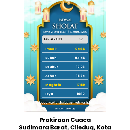
Kamis, 21 Safar 1448 H / 06 Agustus 2026
Imsak
04:36
Subuh
04:46
Dzuhur
12:03
Ashar
15:24
Maghrib
17:59
Isya
19:10
Tidak ada waktu sholat berikutnya hari ini.
Sumber: Kemenag
Prakiraan Cuaca
Sudimara Barat, Ciledug, Kota