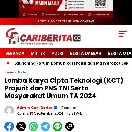
SCROLL TO CONTINUE WITH CONTENT
BERANDA
MILTER
POLRI
BERITA DAERAH
BERITA UT
Launching Forum Komunikasi Polisi dan Masyarakat Sekolah 
/
Home
Milter
Lomba Karya Cipta Teknologi (KCT)
Prajurit dan PNS TNI Serta
Masyarakat Umum TA 2024
Admin Cari Berita
- Reporter
Kamis, 19 September 2024
- 10:21 WIB