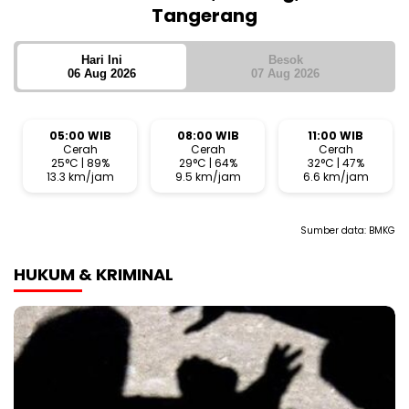
Tangerang
Hari Ini
Besok
06 Aug 2026
07 Aug 2026
05:00 WIB
08:00 WIB
11:00 WIB
Cerah
Cerah
Cerah
25°C | 89%
29°C | 64%
32°C | 47%
13.3 km/jam
9.5 km/jam
6.6 km/jam
Sumber data:
BMKG
HUKUM & KRIMINAL