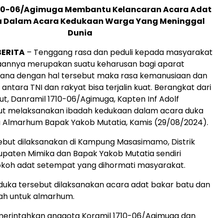
710-06/Agimuga Membantu Kelancaran Acara Adat
u Dalam Acara Kedukaan Warga Yang Meninggal
Dunia
BERITA
– Tenggang rasa dan peduli kepada masyarakat
naannya merupakan suatu keharusan bagi aparat
dimana dengan hal tersebut maka rasa kemanusiaan dan
ntara TNI dan rakyat bisa terjalin kuat. Berangkat dari
but, Danramil 1710-06/Agimuga, Kapten Inf Adolf
t melaksanakan ibadah kedukaan dalam acara duka
 Almarhum Bapak Yakob Mutatia, Kamis (29/08/2024).
ebut dilaksanakan di Kampung Masasimamo, Distrik
paten Mimika dan Bapak Yakob Mutatia sendiri
koh adat setempat yang dihormati masyarakat.
uka tersebut dilaksanakan acara adat bakar batu dan
ah untuk almarhum.
erintahkan anggota Koramil 1710-06/Agimuga dan