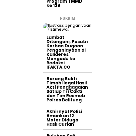
Program TMMD
ke 129
HUKRIM
Lambat
Ditangani, Pasutri
Korban Dugaan
Penganiayaan di
Kalideres
Mengadu ke
Redaksi
IFAKTA.CO
Barang Bukti
Timah Ilegal Hasil
Aksi Penggagalan
Satlap Tri Cakti
dan Tim Resmob
Polres Belitung
Akhirnya! Polisi
Amankan 12
Motor Diduga
Hasil Curian
Puluhan Kali