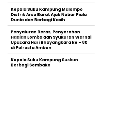
Kepala Suku Kampung Malompo
Distrik Arso Barat Ajak Nobar Piala
Dunia dan Berbagi Kasih
Penyaluran Beras, Penyerahan
Hadiah Lomba dan Syukuran Warnai
Upacara Hari Bhayangkara ke – 80
di Polresta Ambon
Kepala Suku Kampung Suskun
Berbagi Sembako