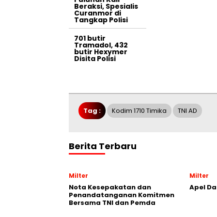
Beraksi, Spesialis
Curanmor di
Tangkap Polisi
701 butir
Tramadol, 432
butir Hexymer
Disita Polisi
Tag :
Kodim 1710 Timika
TNI AD
Berita Terbaru
Milter
Milter
Nota Kesepakatan dan
Apel Da
Penandatanganan Komitmen
Bersama TNI dan Pemda