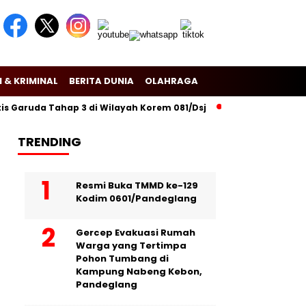
 & KRIMINAL
BERITA DUNIA
OLAHRAGA
Garuda Tahap 3 di Wilayah Korem 081/Dsj
Puslitbang Polri Lak
TRENDING
Resmi Buka TMMD ke-129
Kodim 0601/Pandeglang
Gercep Evakuasi Rumah
Warga yang Tertimpa
Pohon Tumbang di
Kampung Nabeng Kebon,
Pandeglang