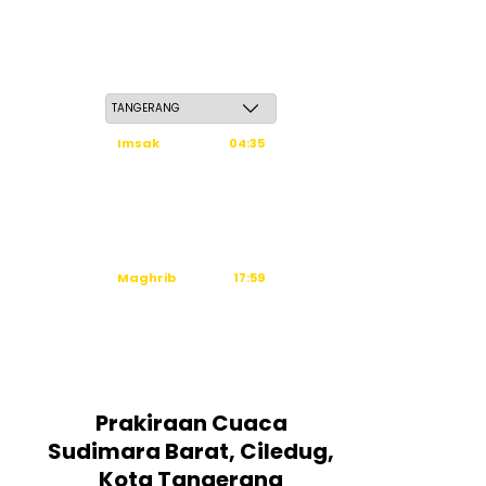
Sabtu, 23 Safar 1448 H / 08 Agustus 2026
Imsak
04:35
Subuh
04:45
Dzuhur
12:03
Ashar
15:24
Maghrib
17:59
Isya
19:10
Tidak ada waktu sholat berikutnya
hari ini.
Sumber: Kemenag
Prakiraan Cuaca
Sudimara Barat, Ciledug,
Kota Tangerang