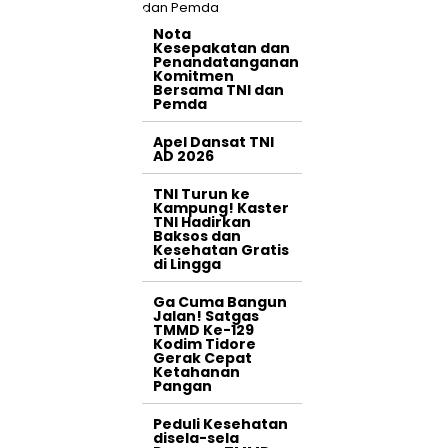
Nota
Kesepakatan dan
Penandatanganan
Komitmen
Bersama TNI dan
Pemda
Apel Dansat TNI
AD 2026
TNI Turun ke
Kampung! Kaster
TNI Hadirkan
Baksos dan
Kesehatan Gratis
di Lingga
Ga Cuma Bangun
Jalan! Satgas
TMMD Ke-129
Kodim Tidore
Gerak Cepat
Ketahanan
Pangan
Peduli Kesehatan
disela-sela