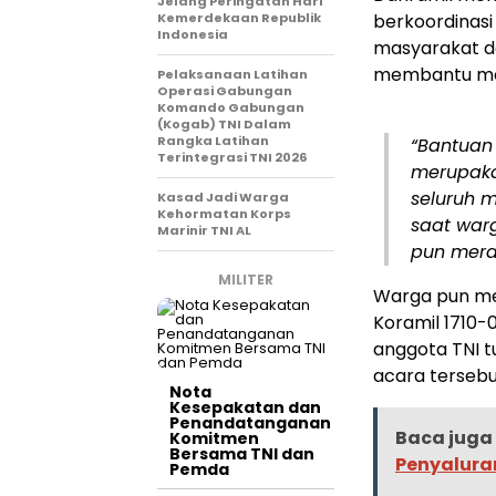
Jelang Peringatan Hari
Kemerdekaan Republik
berkoordinasi
Indonesia
masyarakat da
membantu mer
Pelaksanaan Latihan
Operasi Gabungan
Komando Gabungan
(Kogab) TNI Dalam
Rangka Latihan
“Bantuan
Terintegrasi TNI 2026
merupaka
seluruh 
Kasad Jadi Warga
Kehormatan Korps
saat war
Marinir TNI AL
pun mera
MILITER
Warga pun me
Koramil 1710-
anggota TNI 
acara tersebu
Nota
Kesepakatan dan
Penandatanganan
Baca juga 
Komitmen
Bersama TNI dan
Penyalura
Pemda