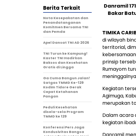
Danramil 1
Berita Terkait
Bakar Bat
Nota Kesepakatan dan
Penandatanganan
Komitmen Bersama TNI
dan Pemda
TIMIKA CARI
di wilayah bi
Apel Dansat TNI AD 2026
territorial, 
TNI Turun ke Kampung!
kebersamaan a
Kaster TNI Hadirkan
prinsip terse
Baksos dan Kesehatan
Gratis di Lingga
Rumayom turu
meninggalnya
Ga Cuma Bangun Jalan!
Satgas TMMD Ke-129
Kodim Tidore Gerak
Kegiatan ters
Cepat Ketahanan
Agimuga, Kabu
Pangan
merupakan to
Peduli Kesehatan
disela-sela Program
Dalam acara d
TMMD ke 129
kegiatan ibad
Konferensi Pers Jaga
Kondusivitas Bangsa
Danramil mem