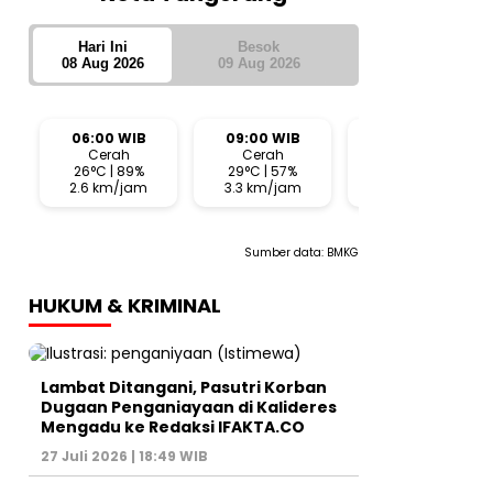
Hari Ini
Besok
08 Aug 2026
09 Aug 2026
06:00 WIB
09:00 WIB
12:00 WIB
Cerah
Cerah
Cerah
26°C | 89%
29°C | 57%
33°C | 42%
2.6 km/jam
3.3 km/jam
7.6 km/jam
Sumber data:
BMKG
HUKUM & KRIMINAL
Lambat Ditangani, Pasutri Korban
Dugaan Penganiayaan di Kalideres
Mengadu ke Redaksi IFAKTA.CO
27 Juli 2026 | 18:49 WIB