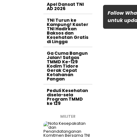
Apel Dansat TNI
AD 2026
Follow Wha
untuk updat
TNI Turun ke
Kampung! Kaster
TNI Hadirkan
Baksos dan
Kesehatan Gratis
di Lingga
Ga Cuma Bangun
Jalan! Satgas
TMMD Ke-129
Kodim Tidore
Gerak Cepat
Ketahanan
Pangan
Peduli Kesehatan
disela-sela
Program TMMD
ke 129
MILITER