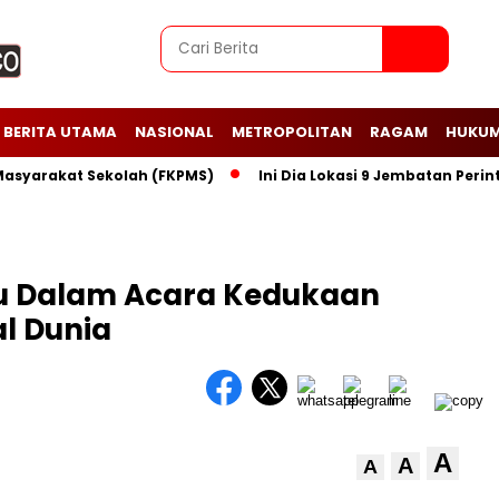
BERITA UTAMA
NASIONAL
METROPOLITAN
RAGAM
HUKUM
arakat Sekolah (FKPMS)
Ini Dia Lokasi 9 Jembatan Perintis 
tu Dalam Acara Kedukaan
l Dunia
A
A
A