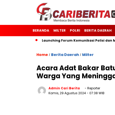
BERANDA
MILTER
POLRI
BERITA DAERAH
1514/Morotai
Launching Forum Komunikasi Polisi dan Masy
Home
Berita Daerah
Milter
/
/
Acara Adat Bakar Ba
Warga Yang Meningga
Admin Cari Berita
- Reporter
Kamis, 29 Agustus 2024
- 07:38 WIB