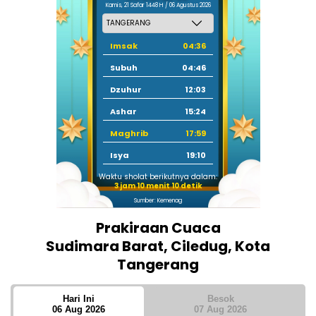
Kamis, 21 Safar 1448 H / 06 Agustus 2026
Imsak
04:36
Subuh
04:46
Dzuhur
12:03
Ashar
15:24
Maghrib
17:59
Isya
19:10
Waktu sholat berikutnya dalam:
3 jam 10 menit 9 detik
Sumber: Kemenag
Prakiraan Cuaca
Sudimara Barat, Ciledug, Kota
Tangerang
Hari Ini
Besok
06 Aug 2026
07 Aug 2026