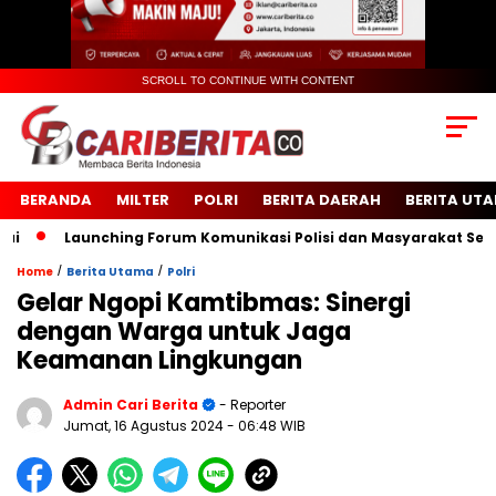
SCROLL TO CONTINUE WITH CONTENT
BERANDA
MILTER
POLRI
BERITA DAERAH
BERITA UT
Launching Forum Komunikasi Polisi dan Masyarakat Sekolah 
/
/
Home
Berita Utama
Polri
Gelar Ngopi Kamtibmas: Sinergi
dengan Warga untuk Jaga
Keamanan Lingkungan
Admin Cari Berita
- Reporter
Jumat, 16 Agustus 2024
- 06:48 WIB