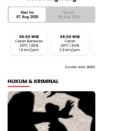
Hari Ini
Besok
07 Aug 2026
08 Aug 2026
05:00 WIB
08:00 WIB
11:00 WIB
Cerah Berawan
Cerah
Cerah
25°C | 85%
29°C | 64%
33°C | 47%
1.6 km/jam
2.6 km/jam
6.8 km/jam
Sumber data:
BMKG
HUKUM & KRIMINAL