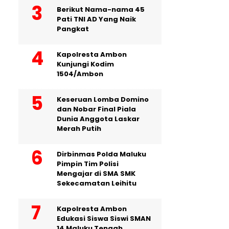
Berikut Nama-nama 45
Pati TNI AD Yang Naik
Pangkat
Kapolresta Ambon
Kunjungi Kodim
1504/Ambon
Keseruan Lomba Domino
dan Nobar Final Piala
Dunia Anggota Laskar
Merah Putih
Dirbinmas Polda Maluku
Pimpin Tim Polisi
Mengajar di SMA SMK
Sekecamatan Leihitu
Kapolresta Ambon
Edukasi Siswa Siswi SMAN
14 Maluku Tengah