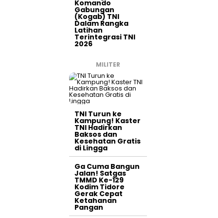
Komando
Gabungan
(Kogab) TNI
Dalam Rangka
Latihan
Terintegrasi TNI
2026
MILITER
TNI Turun ke
Kampung! Kaster
TNI Hadirkan
Baksos dan
Kesehatan Gratis
di Lingga
Ga Cuma Bangun
Jalan! Satgas
TMMD Ke-129
Kodim Tidore
Gerak Cepat
Ketahanan
Pangan