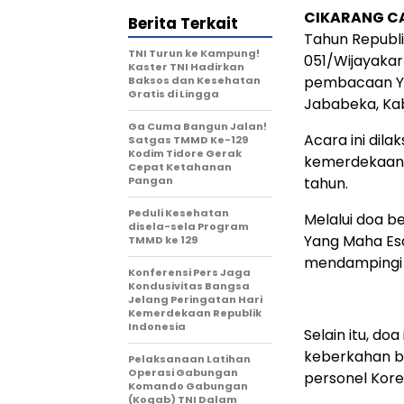
CIKARANG C
Berita Terkait
Tahun Republi
TNI Turun ke Kampung!
051/Wijayaka
Kaster TNI Hadirkan
pembacaan Yasi
Baksos dan Kesehatan
Gratis di Lingga
Jababeka, Kab
Ga Cuma Bangun Jalan!
Acara ini dil
Satgas TMMD Ke-129
Kodim Tidore Gerak
kemerdekaan y
Cepat Ketahanan
Pangan
tahun.
Peduli Kesehatan
Melalui doa b
disela-sela Program
Yang Maha Esa
TMMD ke 129
mendampingi 
Konferensi Pers Jaga
Kondusivitas Bangsa
Jelang Peringatan Hari
Kemerdekaan Republik
Indonesia
Selain itu, do
keberkahan ba
Pelaksanaan Latihan
Operasi Gabungan
personel Kor
Komando Gabungan
(Kogab) TNI Dalam