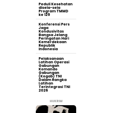
Peduli Kesehatan
disela-sela
Program TMMD
ke 129
Konferensi Pers
Jaga
Kondusivitas
Bangsa Jelang
Peringatan Hari
Kemerdekaan
Republik
Indonesia
Pelaksanaan
Latihan Operasi
Gabungan
Komando
Gabungan
(Kogab) TNI
Dalam Rangka
Latihan
Terintegrasi TNI
2026
HUKRIM