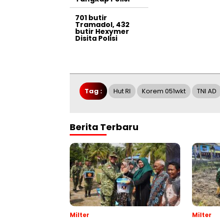
701 butir
Tramadol, 432
butir Hexymer
Disita Polisi
Tag :
Hut RI
Korem 051wkt
TNI AD
Berita Terbaru
Milter
Milter