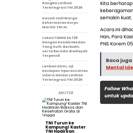
Kita berharap
Rangka Latihan
Terintegrasi TNI 2026
keberagaman 
semakin kuat.
Kasad Jadi Warga
Kehormatan Korps
Marinir TNI AL
Acara ini diha
Han, Para Kas
Lokasi TMMD ke 129
Dengan Kondisi Medan
PNS Korem 05
Yang Sulit, Berbukit,
serta Berada di wilayah
Terpencil
Baca juga 
Latihan KDOL, Uji
Mental Id
Kesiapan Operasi Lintas
Udara dalam Latihan
Terintegrasi TNI 2026
Follow Wha
MILITER
untuk updat
TNI Turun ke
Kampung! Kaster
TNI Hadirkan