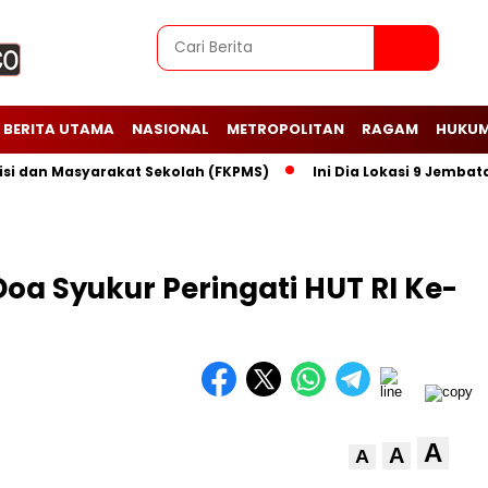
BERITA UTAMA
NASIONAL
METROPOLITAN
RAGAM
HUKUM
 Masyarakat Sekolah (FKPMS)
Ini Dia Lokasi 9 Jembatan Per
oa Syukur Peringati HUT RI Ke-
A
A
A