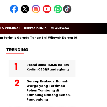
 & KRIMINAL
BERITA DUNIA
OLAHRAGA
intis Garuda Tahap 3 di Wilayah Korem 081/Dsj
Puslitbang Pol
TRENDING
Resmi Buka TMMD ke-129
Kodim 0601/Pandeglang
Gercep Evakuasi Rumah
Warga yang Tertimpa
Pohon Tumbang di
Kampung Nabeng Kebon,
Pandeglang