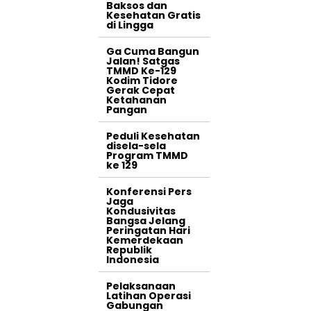
Baksos dan
Kesehatan Gratis
di Lingga
Ga Cuma Bangun
Jalan! Satgas
TMMD Ke-129
Kodim Tidore
Gerak Cepat
Ketahanan
Pangan
Peduli Kesehatan
disela-sela
Program TMMD
ke 129
Konferensi Pers
Jaga
Kondusivitas
Bangsa Jelang
Peringatan Hari
Kemerdekaan
Republik
Indonesia
Pelaksanaan
Latihan Operasi
Gabungan