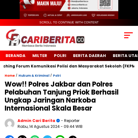
SCROLL TO CONTINUE WITH CONTENT
BERANDA
MILTER
POLRI
BERITA DAERAH
BERITA UT
g Forum Komunikasi Polisi dan Masyarakat Sekolah (FKPMS)
/
/
Home
Hukum & Kriminal
Polri
Wow!! Polres Jakbar dan Polres
Pelabuhan Tanjung Priok Berhasil
Ungkap Jaringan Narkoba
Internasional Skala Besar
Admin Cari Berita
- Reporter
Rabu, 14 Agustus 2024
- 09:44 WIB