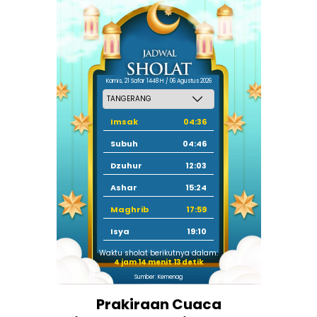
Kamis, 21 Safar 1448 H / 06 Agustus 2026
Imsak
04:36
Subuh
04:46
Dzuhur
12:03
Ashar
15:24
Maghrib
17:59
Isya
19:10
Waktu sholat berikutnya dalam:
4 jam 14 menit 13 detik
Sumber: Kemenag
Prakiraan Cuaca