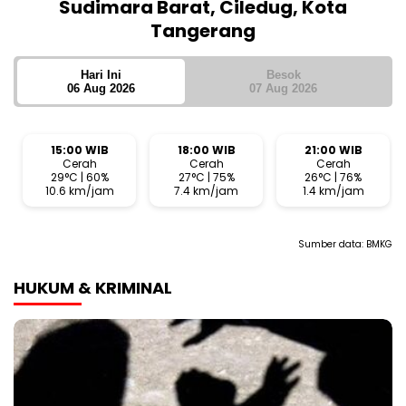
Sudimara Barat, Ciledug, Kota
Tangerang
Hari Ini
Besok
06 Aug 2026
07 Aug 2026
15:00 WIB
18:00 WIB
21:00 WIB
Cerah
Cerah
Cerah
29°C | 60%
27°C | 75%
26°C | 76%
10.6 km/jam
7.4 km/jam
1.4 km/jam
Sumber data:
BMKG
HUKUM & KRIMINAL