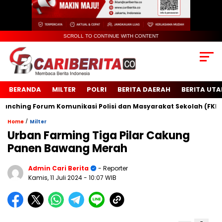
SCROLL TO CONTINUE WITH CONTENT
BERANDA
MILTER
POLRI
BERITA DAERAH
BERITA UT
hing Forum Komunikasi Polisi dan Masyarakat Sekolah (FKPMS)
/
Home
Milter
Urban Farming Tiga Pilar Cakung
Panen Bawang Merah
Admin Cari Berita
- Reporter
Kamis, 11 Juli 2024
- 10:07 WIB