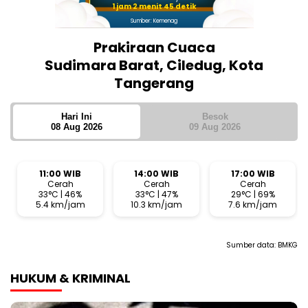
1 jam 2 menit 45 detik
Sumber: Kemenag
Prakiraan Cuaca
Sudimara Barat, Ciledug, Kota
Tangerang
Hari Ini
Besok
08 Aug 2026
09 Aug 2026
11:00 WIB
14:00 WIB
17:00 WIB
Cerah
Cerah
Cerah
33°C | 46%
33°C | 47%
29°C | 69%
5.4 km/jam
10.3 km/jam
7.6 km/jam
Sumber data:
BMKG
HUKUM & KRIMINAL