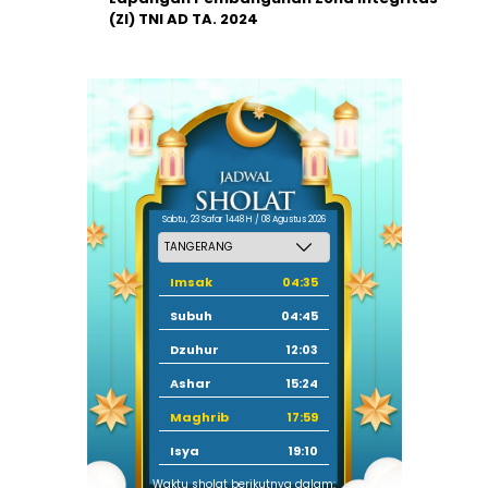
(ZI) TNI AD TA. 2024
Sabtu, 23 Safar 1448 H / 08 Agustus 2026
Imsak
04:35
Subuh
04:45
Dzuhur
12:03
Ashar
15:24
Maghrib
17:59
Isya
19:10
Waktu sholat berikutnya dalam: