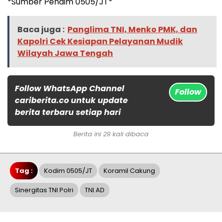
*Sumber Pendim 0505/JT*
Baca juga :
Panglima TNI, Menko PMK, dan
Kapolri Cek Kesiapan Pelayanan Mudik
Wilayah Jawa Tengah
Follow WhatsApp Channel
Follow
cariberita.co untuk update
berita terbaru setiap hari
Berita ini 29 kali dibaca
Tag :
Kodim 0505/JT
Koramil Cakung
Sinergitas TNI Polri
TNI AD