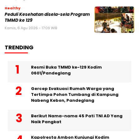
Healthy
Peduli Kesehatan disela-sela Program
TMMD ke 129
Kamis, 6 Agu 2026 - 17:09 WIB
TRENDING
Resmi Buka TMMD ke-129 Kodim
0601/Pandeglang
Gercep Evakuasi Rumah Warga yang
Tertimpa Pohon Tumbang di Kampung
Nabeng Kebon, Pandeglang
Berikut Nama-nama 45 Pati TNI AD Yang
Naik Pangkat
Kapolresta Ambon Kunjungi Kodim