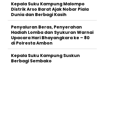
Kepala Suku Kampung Malompo
Distrik Arso Barat Ajak Nobar Piala
Dunia dan Berbagi Kasih
Penyaluran Beras, Penyerahan
Hadiah Lomba dan Syukuran Warnai
Upacara Hari Bhayangkara ke – 80
di Polresta Ambon
Kepala Suku Kampung Suskun
Berbagi Sembako