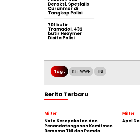
Beraksi, Spesialis
Curanmor di
Tangkap Polisi
701 butir
Tramadol, 432
butir Hexymer
Disita Polisi
Tag :
KTT WWF
TNI
Berita Terbaru
Milter
Milter
Nota Kesepakatan dan
Apel Da
Penandatanganan Komitmen
Bersama TNI dan Pemda