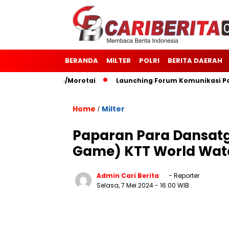
BERANDA
MILTER
POLRI
BERITA DAERAH
7 Kodim 1514/Morotai
Launching Forum Komunikasi Polisi 
Home
Milter
/
Paparan Para Dansatga
Game) KTT World Wate
Admin Cari Berita
- Reporter
Selasa, 7 Mei 2024
- 16:00 WIB