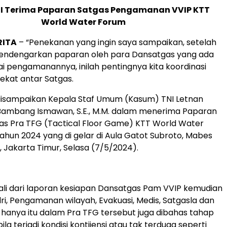
I Terima Paparan Satgas Pengamanan VVIP KTT
World Water Forum
RITA
– “Penekanan yang ingin saya sampaikan, setelah
endengarkan paparan oleh para Dansatgas yang ada
ai pengamanannya, inilah pentingnya kita koordinasi
ekat antar Satgas.
disampaikan Kepala Staf Umum (Kasum) TNI Letnan
 Bambang Ismawan, S.E., M.M. dalam menerima Paparan
as Pra TFG (Tactical Floor Game) KTT World Water
ahun 2024 yang di gelar di Aula Gatot Subroto, Mabes
, Jakarta Timur, Selasa (7/5/2024).
li dari laporan kesiapan Dansatgas Pam VVIP kemudian
ri, Pengamanan wilayah, Evakuasi, Medis, Satgasla dan
 hanya itu dalam Pra TFG tersebut juga dibahas tahap
la terjadi kondisi kontijensi atau tak terduga seperti