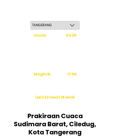
Sabtu, 23 Safar 1448 H / 08 Agustus 2026
Imsak
04:35
Subuh
04:45
Dzuhur
12:03
Ashar
15:24
Maghrib
17:59
Isya
19:10
Waktu sholat berikutnya dalam:
1 jam 52 menit 37 detik
Sumber: Kemenag
Prakiraan Cuaca
Sudimara Barat, Ciledug,
Kota Tangerang