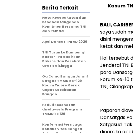
Kasum TN
Berita Terkait
Nota Kesepakatan dan
Penandatanganan
BALI, CARIBE
Komitmen Bersama TNI
dan Pemda
saya sudah m
disini mengen
Apel Dansat TNI AD 2026
ketat dan mel
TNI Turun ke Kampung!
Kaster TNI Hadirkan
Hal tersebut 
Baksos dan Kesehatan
Jenderal TNI
Gratis di Lingga
para Dansatg
Ga Cuma Bangun Jalan!
Forum Ke-10 t
Satgas TMMD Ke-129
Kodim Tidore Gerak
TNI, Cilangkap
Cepat Ketahanan
Pangan
Peduli Kesehatan
disela-sela Program
Paparan diawa
TMMD ke 129
Dansatgas Pol
Satgasud. Tak
Konferensi Pers Jaga
Kondusivitas Bangsa
dinamika apabi