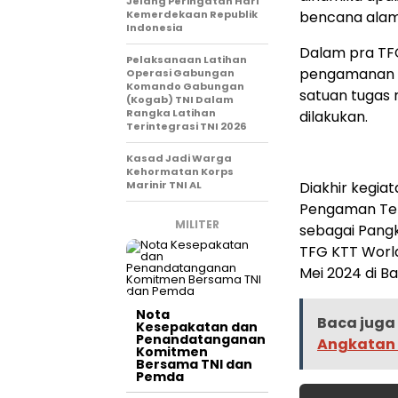
Jelang Peringatan Hari
Kemerdekaan Republik
bencana alam 
Indonesia
Dalam pra TF
Pelaksanaan Latihan
pengamanan p
Operasi Gabungan
Komando Gabungan
satuan tugas
(Kogab) TNI Dalam
Rangka Latihan
dilakukan.
Terintegrasi TNI 2026
Kasad Jadi Warga
Kehormatan Korps
Marinir TNI AL
Diakhir kegi
Pengaman Terp
MILITER
sebagai Pangk
TFG KTT Worl
Mei 2024 di Bal
Nota
Baca juga 
Kesepakatan dan
Penandatanganan
Angkatan B
Komitmen
Bersama TNI dan
Pemda