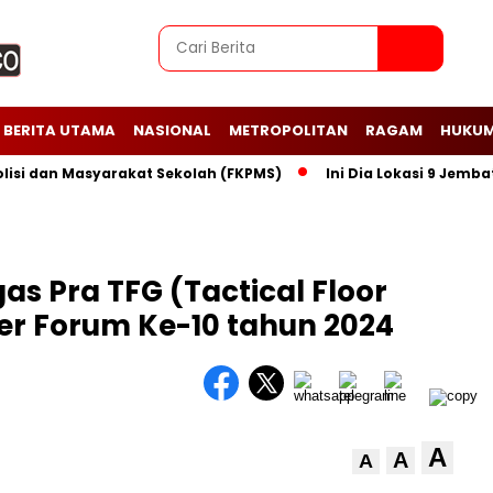
BERITA UTAMA
NASIONAL
METROPOLITAN
RAGAM
HUKUM
dan Masyarakat Sekolah (FKPMS)
Ini Dia Lokasi 9 Jembatan 
s Pra TFG (Tactical Floor
r Forum Ke-10 tahun 2024
A
A
A