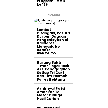
Program TMMD
ke 129
HUKRIM
Lambat
Ditangani, Pasutri
Korban Dugaan
Penganiayaan di
Kalideres
Mengadu ke
Redaksi
IFAKTA.CO
Barang Bukti
Timah Ilegal Hasil
Aksi Penggagalan
Satlap Tri Cakti
dan Tim Resmob
Polres Belitung
Akhirnya! Polisi
Amankan 12
Motor Diduga
Hasil Curian
Puluhan Kali