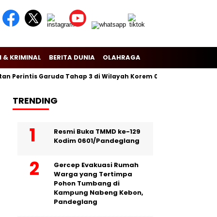
 & KRIMINAL
BERITA DUNIA
OLAHRAGA
Perintis Garuda Tahap 3 di Wilayah Korem 081/Dsj
Puslitbang 
TRENDING
Resmi Buka TMMD ke-129
Kodim 0601/Pandeglang
Gercep Evakuasi Rumah
Warga yang Tertimpa
Pohon Tumbang di
Kampung Nabeng Kebon,
Pandeglang