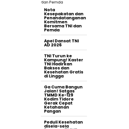
Nota
Kesepakatan dan
Penandatanganan
Komitmen
Bersama TNI dan
Pemda
Apel Dansat TNI
AD 2026
TNI Turun ke
Kampung! Kaster
TNI Hadirkan
Baksos dan
Kesehatan Gratis
di Lingga
Ga Cuma Bangun
Jalan! Satgas
TMMD Ke-129
Kodim Tidore
Gerak Cepat
Ketahanan
Pangan
Peduli Kesehatan
disela-sela