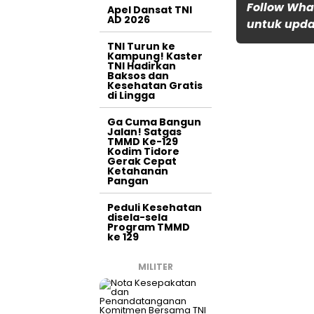
Follow Wha
Apel Dansat TNI
AD 2026
untuk updat
TNI Turun ke
Kampung! Kaster
TNI Hadirkan
Baksos dan
Kesehatan Gratis
di Lingga
Ga Cuma Bangun
Jalan! Satgas
TMMD Ke-129
Kodim Tidore
Gerak Cepat
Ketahanan
Pangan
Peduli Kesehatan
disela-sela
Program TMMD
ke 129
MILITER