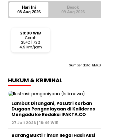
Hari Ini
Besok
08 Aug 2026
09 Aug 2026
23:00 WIB
Cerah
25°C | 73%
4.9 km/jam
Sumber data:
BMKG
HUKUM & KRIMINAL
Lambat Ditangani, Pasutri Korban
Dugaan Penganiayaan di Kalideres
Mengadu ke Redaksi IFAKTA.CO
27 Juli 2026 | 18:49 WIB
Barang Bukti Timah Ilegal Hasil Aksi