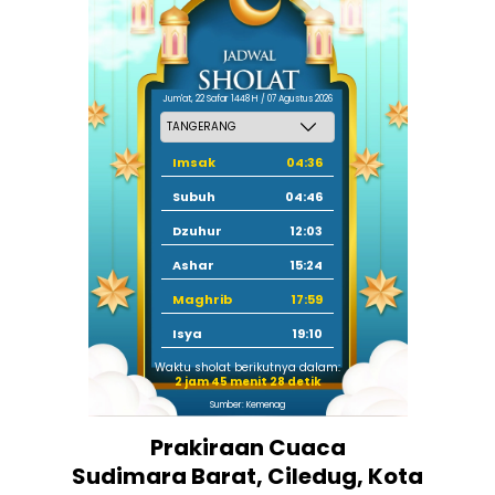
Jum'at, 22 Safar 1448 H / 07 Agustus 2026
Imsak
04:36
Subuh
04:46
Dzuhur
12:03
Ashar
15:24
Maghrib
17:59
Isya
19:10
Waktu sholat berikutnya dalam:
2 jam 45 menit 28 detik
Sumber: Kemenag
Prakiraan Cuaca
Sudimara Barat, Ciledug, Kota