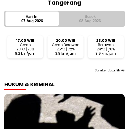
Tangerang
Hari Ini
Besok
07 Aug 2026
08 Aug 2026
17:00 WIB
20:00 WIB
23:00 WIB
Cerah
Cerah Berawan
Berawan
28°C | 73%
25°C | 72%
24°C | 76%
8.2 km/jam
3.8 km/jam
3.9 km/jam
Sumber data:
BMKG
HUKUM & KRIMINAL