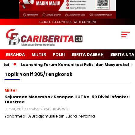
SCROLL TO CONTINUE WITH CONTENT
BERANDA
MILTER
POLRI
BERITA DAERAH
BERITA UT
i
Launching Forum Komunikasi Polisi dan Masyarakat Seko
Topik
Yonif 305/Tengkorak
Milter
Kejuaraan Menembak Senapan HUT ke-59 Divisi Infanteri
1 Kostrad
Jumat, 20 Desember 2024 - 16:45 WIB
Yonarmed 10/Bradjamusti Raih Juara Pertama