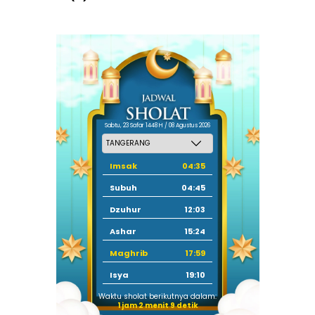
Sabtu, 23 Safar 1448 H / 08 Agustus 2026
Imsak
04:35
Subuh
04:45
Dzuhur
12:03
Ashar
15:24
Maghrib
17:59
Isya
19:10
Waktu sholat berikutnya dalam:
1 jam 2 menit 9 detik