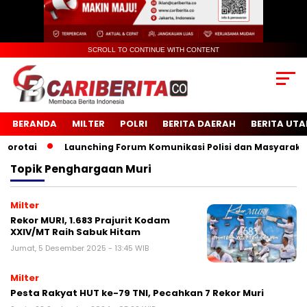
SCROLL TO CONTINUE WITH CONTENT
BERANDA
MILTER
POLRI
BERITA DAERAH
BERITA UT
otai
Launching Forum Komunikasi Polisi dan Masyarakat S
Topik
Penghargaan Muri
Milter
Rekor MURI, 1.683 Prajurit Kodam
XXIV/MT Raih Sabuk Hitam
Jumat, 5 Desember 2025 - 13:45 WIB
Milter
Pesta Rakyat HUT ke-79 TNI, Pecahkan 7 Rekor Muri