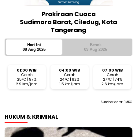
Sumber: Kemenag
Prakiraan Cuaca
Sudimara Barat, Ciledug, Kota
Tangerang
Hari Ini
Besok
08 Aug 2026
09 Aug 2026
01:00 WIB
04:00 WIB
07:00 WIB
Cerah
Cerah
Cerah
25°C | 87%
24°C | 92%
27°C | 74%
2.9 km/jam
1.5 km/jam
2.6 km/jam
Sumber data:
BMKG
HUKUM & KRIMINAL