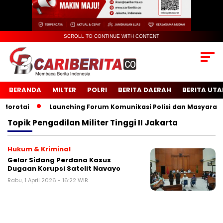
SCROLL TO CONTINUE WITH CONTENT
BERANDA
MILTER
POLRI
BERITA DAERAH
BERITA UT
orotai
Launching Forum Komunikasi Polisi dan Masyarakat 
Topik
Pengadilan Militer Tinggi II Jakarta
Hukum & Kriminal
Gelar Sidang Perdana Kasus
Dugaan Korupsi Satelit Navayo
Rabu, 1 April 2026 - 16:22 WIB