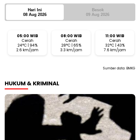
Hari Ini
Besok
08 Aug 2026
09 Aug 2026
05:00 WIB
08:00 WIB
11:00 WIB
Cerah
Cerah
Cerah
24°C | 94%
28°C | 65%
32°C | 43%
2.6 km/jam
3.3 km/jam
7.6 km/jam
Sumber data:
BMKG
HUKUM & KRIMINAL