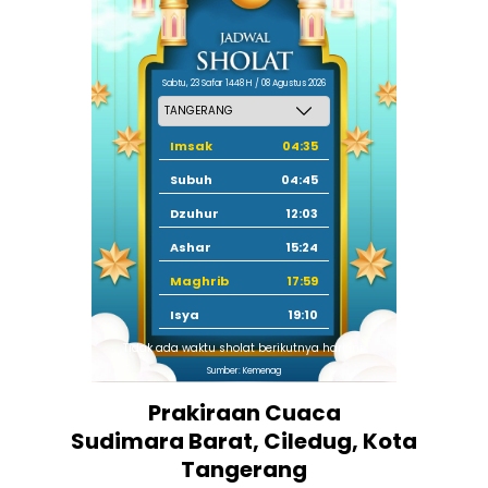
Sabtu, 23 Safar 1448 H / 08 Agustus 2026
Imsak
04:35
Subuh
04:45
Dzuhur
12:03
Ashar
15:24
Maghrib
17:59
Isya
19:10
Tidak ada waktu sholat berikutnya hari ini.
Sumber: Kemenag
Prakiraan Cuaca
Sudimara Barat, Ciledug, Kota
Tangerang