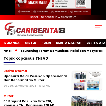
SCROLL TO CONTINUE WITH CONTENT
BERANDA
MILTER
POLRI
BERITA DAERAH
BERITA UT
otai
Launching Forum Komunikasi Polisi dan Masyarakat Se
Topik
Kopassus TNI AD
Berita Utama
Upacara Gelar Pasukan Operasional
dan Kehormatan Militer
Selasa, 12 Agustus 2025 - 13:12 WIB
Milter
35 Prajurit Pasukan Elite TNI,
Koopsus TNI, Kopassus TNI AD,