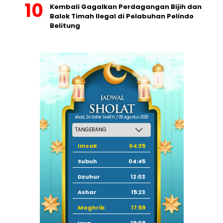
Kembali Gagalkan Perdagangan Bijih dan
Balok Timah Ilegal di Pelabuhan Pelindo
Belitung
Ahad, 24 Safar 1448 H / 09 Agustus 2026
Imsak
04:35
Subuh
04:45
Dzuhur
12:03
Ashar
15:23
Maghrib
17:59