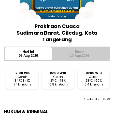
Isya
19:09
Waktu sholat berikutnya dalam:
6 jam 53 menit 44 detik
Sumber: Kemenag
Prakiraan Cuaca
Sudimara Barat, Ciledug, Kota
Tangerang
Hari Ini
Besok
09 Aug 2026
10 Aug 2026
12:00 WIB
15:00 WIB
18:00 WIB
Cerah
Cerah
Cerah
34°C | 41%
31°C | 48%
28°C | 59%
7.1 km/jam
10.9 km/jam
6.4 km/jam
Sumber data:
BMKG
HUKUM & KRIMINAL