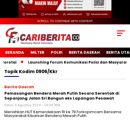
SCROLL TO CONTINUE WITH CONTENT
BERANDA
MILTER
POLRI
BERITA DAERAH
BERITA UT
rotai
Launching Forum Komunikasi Polisi dan Masyarakat S
Topik
Kodim 0906/Kkr
Berita Daerah
Pemasangan Bendera Merah Putih Secara Serentak di
Sepanjang Jalan Sri Bangun eks Lapangan Pesawat
Senin, 5 Agustus 2024 - 09:26 WIB
Meriahkan HUT Kemerdekaan RI ke 79 Forkopimcam Bersama
Masyarakat Kibarkan Bendera Mewah Putih