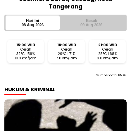
Tangerang
Hari Ini
Besok
08 Aug 2026
09 Aug 2026
15:00 WIB
18:00 WIB
21:00 WIB
Cerah
Cerah
Cerah
32°C | 56%
29°C | 71%
28°C | 68%
10.3 km/jam
7.6 km/jam
3.6 km/jam
Sumber data:
BMKG
HUKUM & KRIMINAL