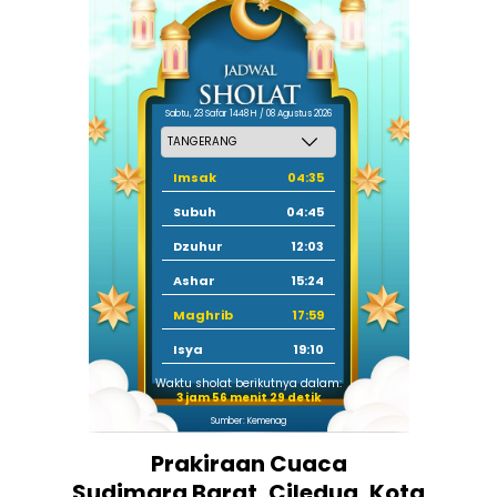
Sabtu, 23 Safar 1448 H / 08 Agustus 2026
Imsak
04:35
Subuh
04:45
Dzuhur
12:03
Ashar
15:24
Maghrib
17:59
Isya
19:10
Waktu sholat berikutnya dalam:
3 jam 56 menit 28 detik
Sumber: Kemenag
Prakiraan Cuaca
Sudimara Barat, Ciledug, Kota