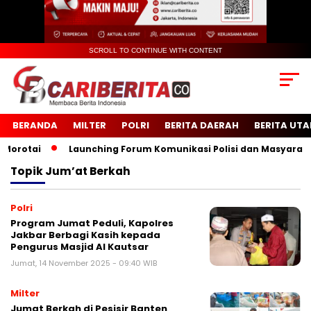
SCROLL TO CONTINUE WITH CONTENT
BERANDA
MILTER
POLRI
BERITA DAERAH
BERITA UT
rotai
Launching Forum Komunikasi Polisi dan Masyarakat S
Topik
Jum’at Berkah
Polri
Program Jumat Peduli, Kapolres
Jakbar Berbagi Kasih kepada
Pengurus Masjid Al Kautsar
Jumat, 14 November 2025 - 09:40 WIB
Milter
Jumat Berkah di Pesisir Banten