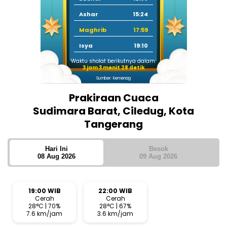
Ashar
15:24
Maghrib
17:59
Isya
19:10
Waktu sholat berikutnya dalam:
3 jam 3 menit 27 detik
Sumber: Kemenag
Prakiraan Cuaca
Sudimara Barat, Ciledug, Kota
Tangerang
Hari Ini
Besok
08 Aug 2026
09 Aug 2026
19:00 WIB
22:00 WIB
Cerah
Cerah
28°C | 70%
28°C | 67%
7.6 km/jam
3.6 km/jam