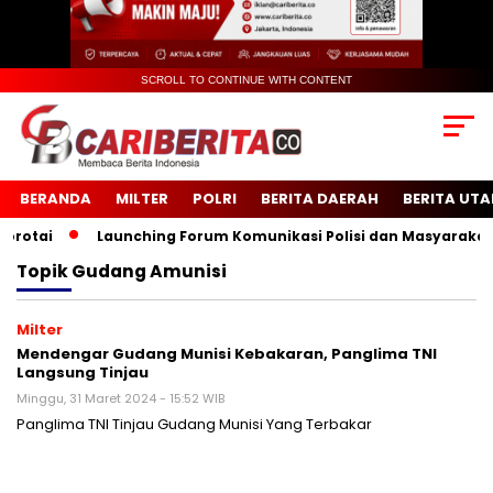
SCROLL TO CONTINUE WITH CONTENT
BERANDA
MILTER
POLRI
BERITA DAERAH
BERITA UT
otai
Launching Forum Komunikasi Polisi dan Masyarakat Se
Topik
Gudang Amunisi
Milter
Mendengar Gudang Munisi Kebakaran, Panglima TNI
Langsung Tinjau
Minggu, 31 Maret 2024 - 15:52 WIB
Panglima TNI Tinjau Gudang Munisi Yang Terbakar