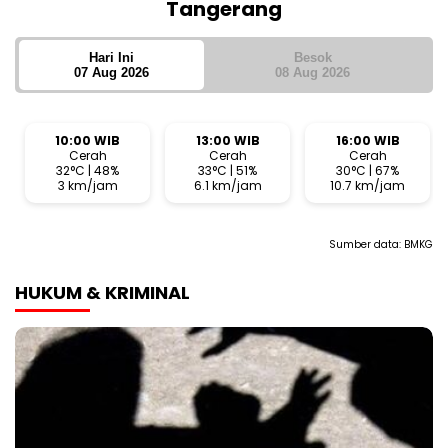
Tangerang
Hari Ini
Besok
07 Aug 2026
08 Aug 2026
10:00 WIB
13:00 WIB
16:00 WIB
Cerah
Cerah
Cerah
32°C | 48%
33°C | 51%
30°C | 67%
3 km/jam
6.1 km/jam
10.7 km/jam
Sumber data:
BMKG
HUKUM & KRIMINAL