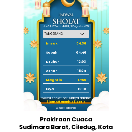
Jum'at, 22 Safar 1448 H / 07 Agustus 2026
Imsak
04:36
Subuh
04:46
Dzuhur
12:03
Ashar
15:24
Maghrib
17:59
Isya
19:10
Waktu sholat berikutnya dalam:
1 jam 49 menit 45 detik
Sumber: Kemenag
Prakiraan Cuaca
Sudimara Barat, Ciledug, Kota