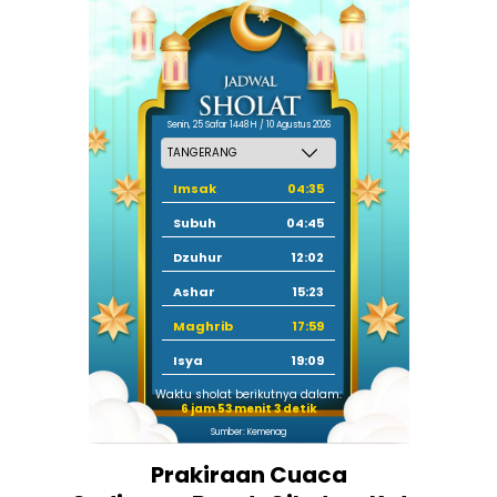
Senin, 25 Safar 1448 H / 10 Agustus 2026
Imsak
04:35
Subuh
04:45
Dzuhur
12:02
Ashar
15:23
Maghrib
17:59
Isya
19:09
Waktu sholat berikutnya dalam:
6 jam 53 menit 2 detik
Sumber: Kemenag
Prakiraan Cuaca