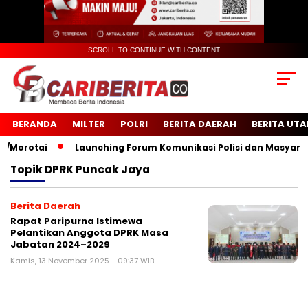
SCROLL TO CONTINUE WITH CONTENT
BERANDA
MILTER
POLRI
BERITA DAERAH
BERITA UT
orotai
Launching Forum Komunikasi Polisi dan Masyarakat
Topik
DPRK Puncak Jaya
Berita Daerah
Rapat Paripurna Istimewa
Pelantikan Anggota DPRK Masa
Jabatan 2024–2029
Kamis, 13 November 2025 - 09:37 WIB