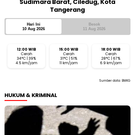
Sudimara Barat, Ciledug, Kota
Tangerang
Hari Ini
Besok
10 Aug 2026
11 Aug 2026
12:00 WIB
15:00 WIB
18:00 WIB
Cerah
Cerah
Cerah
34°C | 39%
31°C | 51%
28°C | 67%
4.5 km/jam
11 km/jam
6.9 km/jam
Sumber data:
BMKG
HUKUM & KRIMINAL