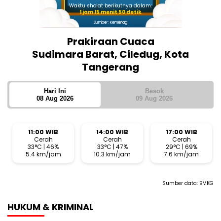
Waktu sholat berikutnya dalam:
1 jam 15 menit 49 detik
Sumber: Kemenag
Prakiraan Cuaca
Sudimara Barat, Ciledug, Kota
Tangerang
Hari Ini
Besok
08 Aug 2026
09 Aug 2026
11:00 WIB
14:00 WIB
17:00 WIB
Cerah
Cerah
Cerah
33°C | 46%
33°C | 47%
29°C | 69%
5.4 km/jam
10.3 km/jam
7.6 km/jam
Sumber data:
BMKG
HUKUM & KRIMINAL