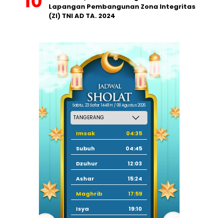
Lapangan Pembangunan Zona Integritas
(ZI) TNI AD TA. 2024
Sabtu, 23 Safar 1448 H / 08 Agustus 2026
Imsak
04:35
Subuh
04:45
Dzuhur
12:03
Ashar
15:24
Maghrib
17:59
Isya
19:10