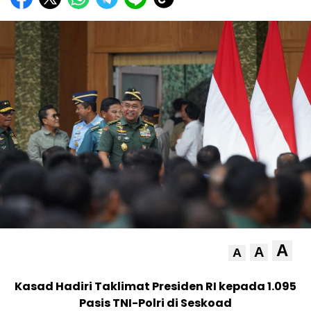
A
A
A
Kasad Hadiri Taklimat Presiden RI kepada 1.095
Pasis TNI-Polri di Seskoad