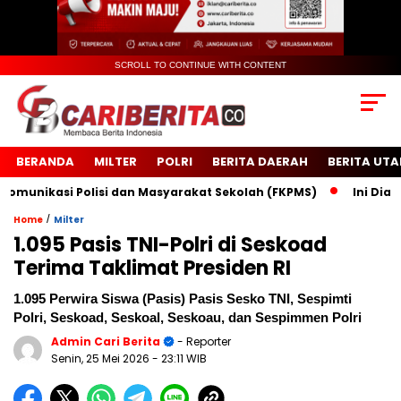
SCROLL TO CONTINUE WITH CONTENT
BERANDA
MILTER
POLRI
BERITA DAERAH
BERITA UT
kasi Polisi dan Masyarakat Sekolah (FKPMS)
Ini Dia Lokas
/
Home
Milter
1.095 Pasis TNI-Polri di Seskoad
Terima Taklimat Presiden RI
1.095 Perwira Siswa (Pasis) Pasis Sesko TNI, Sespimti
Polri, Seskoad, Seskoal, Seskoau, dan Sespimmen Polri
Admin Cari Berita
- Reporter
Senin, 25 Mei 2026
- 23:11 WIB