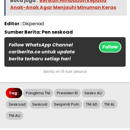
Baca juga :
Berikan Himbauan Kepada
Anak-Anak Agar Menjauhi Minuman Keras
Editor :
Dispenad
Sumber Berita: Pen seskoad
Follow WhatsApp Channel
Follow
cariberita.co untuk update
berita terbaru setiap hari
Berita ini 15 kali dibaca
Tag :
Panglima TNI
Presiden RI
Sesko AU
Seskoad
Seskoal
Sespimti Polri
TNI AD
TNI AL
TNI AU