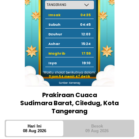
Imsak
04:35
Subuh
04:45
Dzuhur
12:03
Ashar
15:24
Maghrib
17:59
Isya
19:10
Waktu sholat berikutnya dalam:
0 jam 54 menit 47 detik
Sumber: Kemenag
Prakiraan Cuaca
Sudimara Barat, Ciledug, Kota
Tangerang
Hari Ini
Besok
08 Aug 2026
09 Aug 2026