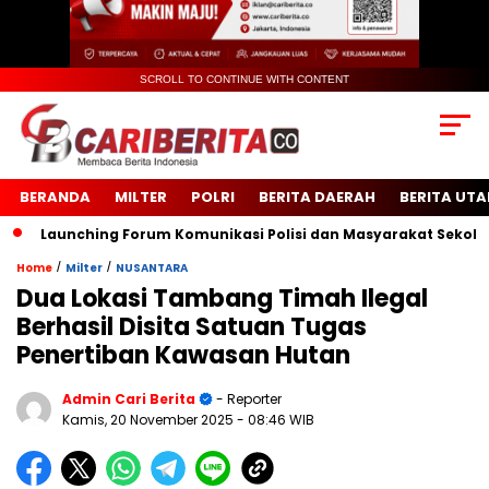
SCROLL TO CONTINUE WITH CONTENT
BERANDA
MILTER
POLRI
BERITA DAERAH
BERITA UT
Launching Forum Komunikasi Polisi dan Masyarakat Sekolah (FK
/
/
Home
Milter
NUSANTARA
Dua Lokasi Tambang Timah Ilegal
Berhasil Disita Satuan Tugas
Penertiban Kawasan Hutan
Admin Cari Berita
- Reporter
Kamis, 20 November 2025
- 08:46 WIB