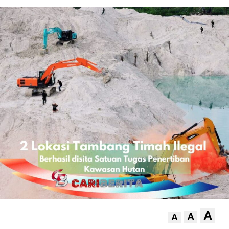
A
A
A