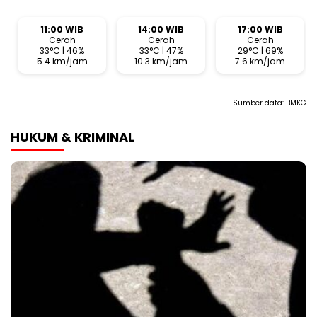
11:00 WIB
14:00 WIB
17:00 WIB
Cerah
Cerah
Cerah
33°C | 46%
33°C | 47%
29°C | 69%
5.4 km/jam
10.3 km/jam
7.6 km/jam
Sumber data:
BMKG
HUKUM & KRIMINAL