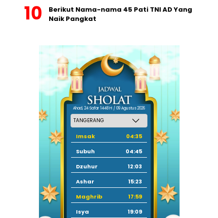
Berikut Nama-nama 45 Pati TNI AD Yang
Naik Pangkat
Ahad, 24 Safar 1448 H / 09 Agustus 2026
Imsak
04:35
Subuh
04:45
Dzuhur
12:03
Ashar
15:23
Maghrib
17:59
Isya
19:09