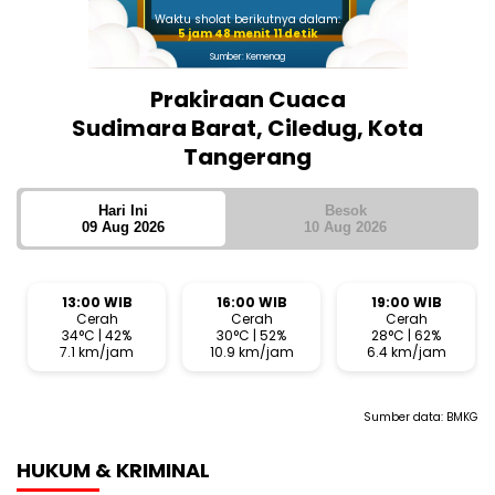
Waktu sholat berikutnya dalam:
5 jam 48 menit 10 detik
Sumber: Kemenag
Prakiraan Cuaca
Sudimara Barat, Ciledug, Kota
Tangerang
Hari Ini
Besok
09 Aug 2026
10 Aug 2026
13:00 WIB
16:00 WIB
19:00 WIB
Cerah
Cerah
Cerah
34°C | 42%
30°C | 52%
28°C | 62%
7.1 km/jam
10.9 km/jam
6.4 km/jam
Sumber data:
BMKG
HUKUM & KRIMINAL