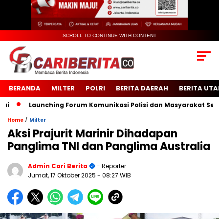
SCROLL TO CONTINUE WITH CONTENT
BERANDA
MILTER
POLRI
BERITA DAERAH
BERITA UT
Launching Forum Komunikasi Polisi dan Masyarakat Sekolah 
/
Home
Milter
Aksi Prajurit Marinir Dihadapan
Panglima TNI dan Panglima Australia
Admin Cari Berita
- Reporter
Jumat, 17 Oktober 2025
- 08:27 WIB