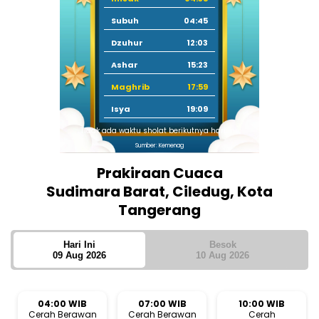
Subuh
04:45
Dzuhur
12:03
Ashar
15:23
Maghrib
17:59
Isya
19:09
Tidak ada waktu sholat berikutnya hari ini.
Sumber: Kemenag
Prakiraan Cuaca
Sudimara Barat, Ciledug, Kota
Tangerang
Hari Ini
Besok
09 Aug 2026
10 Aug 2026
04:00 WIB
07:00 WIB
10:00 WIB
Cerah Berawan
Cerah Berawan
Cerah