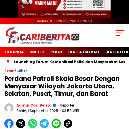
SCROLL TO CONTINUE WITH CONTENT
BERANDA
MILTER
POLRI
BERITA DAERAH
BERITA UT
Launching Forum Komunikasi Polisi dan Masyarakat Sekolah (FK
/
Home
Milter
Perdana Patroli Skala Besar Dengan
Menyasar Wilayah Jakarta Utara,
Selatan, Pusat, Timur, dan Barat
Admin Cari Berita
- Reporter
Senin, 1 September 2025
- 03:58 WIB