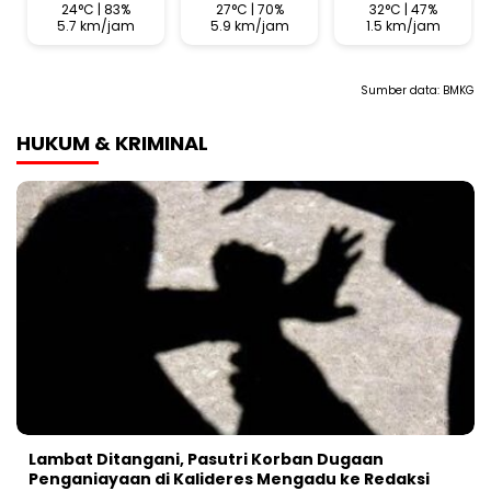
24°C | 83%
27°C | 70%
32°C | 47%
5.7 km/jam
5.9 km/jam
1.5 km/jam
Sumber data:
BMKG
HUKUM & KRIMINAL
Lambat Ditangani, Pasutri Korban Dugaan
Penganiayaan di Kalideres Mengadu ke Redaksi