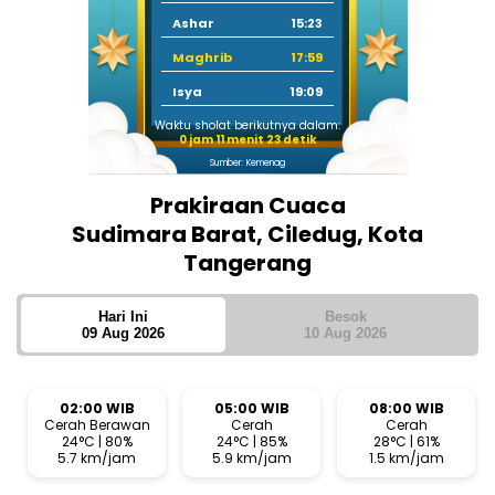
Ashar
15:23
Maghrib
17:59
Isya
19:09
Waktu sholat berikutnya dalam:
0 jam 11 menit 22 detik
Sumber: Kemenag
Prakiraan Cuaca
Sudimara Barat, Ciledug, Kota
Tangerang
Hari Ini
Besok
09 Aug 2026
10 Aug 2026
02:00 WIB
05:00 WIB
08:00 WIB
Cerah Berawan
Cerah
Cerah
24°C | 80%
24°C | 85%
28°C | 61%
5.7 km/jam
5.9 km/jam
1.5 km/jam