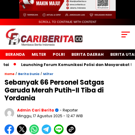
SCROLL TO CONTINUE WITH CONTENT
BERANDA
MILTER
POLRI
BERITA DAERAH
BERITA UT
Launching Forum Komunikasi Polisi dan Masyarakat Sekola
/
/
Home
Berita Dunia
Milter
Sebanyak 66 Personel Satgas
Garuda Merah Putih-II Tiba di
Yordania
Admin Cari Berita
- Reporter
Minggu, 17 Agustus 2025
- 12:47 WIB