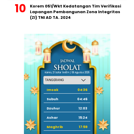
Korem 051/Wkt Kedatangan Tim Verifikasi
Lapangan Pembangunan Zona Integritas
(ZI) TNI AD TA. 2024
Kamis, 21 Safar 1448 H / 06 Agustus 2026
Imsak
04:36
Subuh
04:46
Dzuhur
12:03
Ashar
15:24
Maghrib
17:59