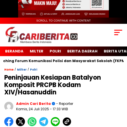
SCROLL TO CONTINUE WITH CONTENT
BERANDA
MILTER
POLRI
BERITA DAERAH
BERITA UT
ng Forum Komunikasi Polisi dan Masyarakat Sekolah (FKPMS)
/
/
Home
Milter
Polri
Peninjauan Kesiapan Batalyon
Komposit PRCPB Kodam
XIV/Hasanuddin
Admin Cari Berita
- Reporter
Kamis, 24 Juli 2025
- 17:33 WIB