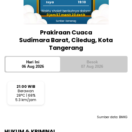
Isya
19:10
Waktu sholat berikutnya dalam:
0 jam 57 menit 20 detik
Sumber: Kemenag
Prakiraan Cuaca
Sudimara Barat, Ciledug, Kota
Tangerang
Hari Ini
Besok
06 Aug 2026
07 Aug 2026
21:00 WIB
Berawan
28°C | 68%
5.3 km/jam
Sumber data:
BMKG
HUKUM & KRIMINAL