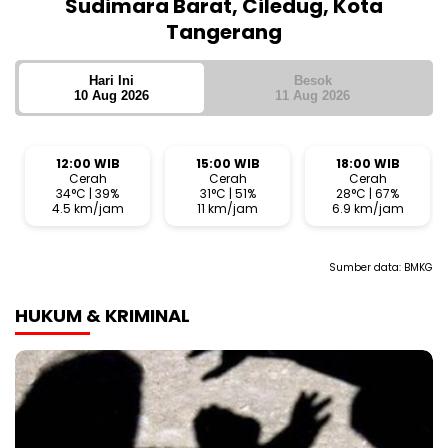
Sudimara Barat, Ciledug, Kota
Tangerang
Hari Ini
Besok
10 Aug 2026
11 Aug 2026
12:00 WIB
15:00 WIB
18:00 WIB
Cerah
Cerah
Cerah
34°C | 39%
31°C | 51%
28°C | 67%
4.5 km/jam
11 km/jam
6.9 km/jam
Sumber data:
BMKG
HUKUM & KRIMINAL