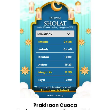
Senin, 25 Safar 1448 H / 10 Agustus 2026
Imsak
04:35
Subuh
04:45
Dzuhur
12:02
Ashar
15:23
Maghrib
17:59
Isya
19:09
Waktu sholat berikutnya dalam:
7 jam 3 menit 59 detik
Sumber: Kemenag
Prakiraan Cuaca