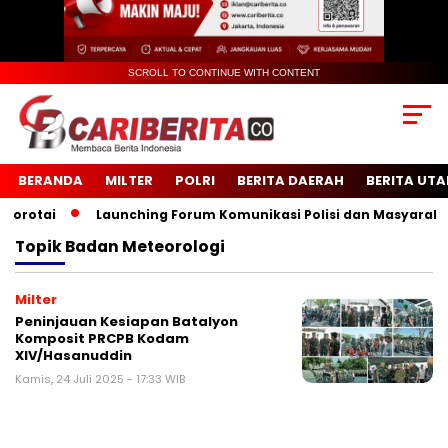
SCROLL TO CONTINUE WITH CONTENT
BERANDA
MILTER
POLRI
BERITA DAERAH
BERITA UT
rotai
Launching Forum Komunikasi Polisi dan Masyarakat S
Topik
Badan Meteorologi
Milter
Peninjauan Kesiapan Batalyon
Komposit PRCPB Kodam
XIV/Hasanuddin
Kamis, 24 Juli 2025 - 17:33 WIB