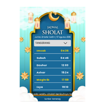
Jum'at, 22 Safar 1448 H / 07 Agustus 2026
Imsak
04:36
Subuh
04:46
Dzuhur
12:03
Ashar
15:24
Maghrib
17:59
Isya
19:10
Tidak ada waktu sholat berikutnya hari ini.
Sumber: Kemenag