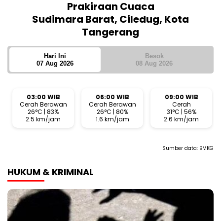
Prakiraan Cuaca
Sudimara Barat, Ciledug, Kota
Tangerang
Hari Ini
Besok
07 Aug 2026
08 Aug 2026
03:00 WIB
06:00 WIB
09:00 WIB
Cerah Berawan
Cerah Berawan
Cerah
26°C | 83%
26°C | 80%
31°C | 56%
2.5 km/jam
1.6 km/jam
2.6 km/jam
Sumber data:
BMKG
HUKUM & KRIMINAL