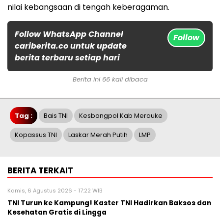
nilai kebangsaan di tengah keberagaman.
Follow WhatsApp Channel
Follow
cariberita.co untuk update
berita terbaru setiap hari
Berita ini 66 kali dibaca
Tag :
Bais TNI
Kesbangpol Kab Merauke
Kopassus TNI
Laskar Merah Putih
LMP
BERITA TERKAIT
Kamis, 6 Agustus 2026 - 17:22 WIB
TNI Turun ke Kampung! Kaster TNI Hadirkan Baksos dan
Kesehatan Gratis di Lingga