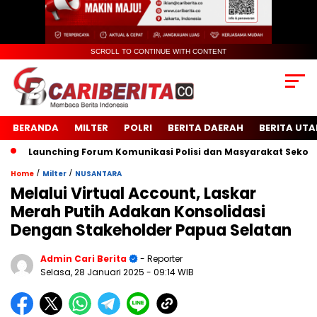
SCROLL TO CONTINUE WITH CONTENT
BERANDA
MILTER
POLRI
BERITA DAERAH
BERITA UT
nching Forum Komunikasi Polisi dan Masyarakat Sekolah (FKPMS
/
/
Home
Milter
NUSANTARA
Melalui Virtual Account, Laskar
Merah Putih Adakan Konsolidasi
Dengan Stakeholder Papua Selatan
Admin Cari Berita
- Reporter
Selasa, 28 Januari 2025
- 09:14 WIB