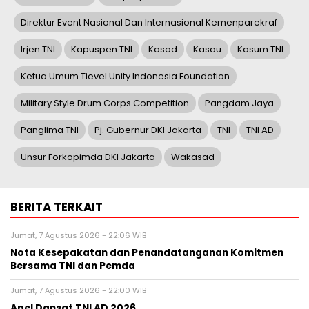
Direktur Event Nasional Dan Internasional Kemenparekraf
Irjen TNI
Kapuspen TNI
Kasad
Kasau
Kasum TNI
Ketua Umum Tievel Unity Indonesia Foundation
Military Style Drum Corps Competition
Pangdam Jaya
Panglima TNI
Pj. Gubernur DKI Jakarta
TNI
TNI AD
Unsur Forkopimda DKI Jakarta
Wakasad
BERITA TERKAIT
Jumat, 7 Agustus 2026 - 22:06 WIB
Nota Kesepakatan dan Penandatanganan Komitmen
Bersama TNI dan Pemda
Jumat, 7 Agustus 2026 - 22:00 WIB
Apel Dansat TNI AD 2026