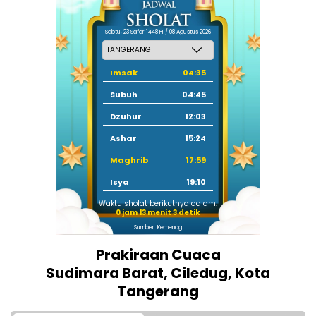
Sabtu, 23 Safar 1448 H / 08 Agustus 2026
Imsak
04:35
Subuh
04:45
Dzuhur
12:03
Ashar
15:24
Maghrib
17:59
Isya
19:10
Waktu sholat berikutnya dalam:
0 jam 13 menit 2 detik
Sumber: Kemenag
Prakiraan Cuaca
Sudimara Barat, Ciledug, Kota
Tangerang