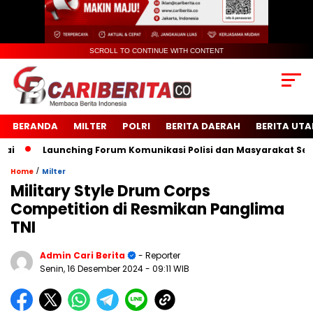
SCROLL TO CONTINUE WITH CONTENT
BERANDA
MILTER
POLRI
BERITA DAERAH
BERITA UT
Launching Forum Komunikasi Polisi dan Masyarakat Sekolah
/
Home
Milter
Military Style Drum Corps
Competition di Resmikan Panglima
TNI
Admin Cari Berita
- Reporter
Senin, 16 Desember 2024
- 09:11 WIB