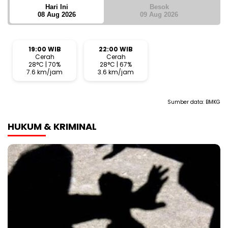
Hari Ini
Besok
08 Aug 2026
09 Aug 2026
19:00 WIB
22:00 WIB
Cerah
Cerah
28°C | 70%
28°C | 67%
7.6 km/jam
3.6 km/jam
Sumber data:
BMKG
HUKUM & KRIMINAL