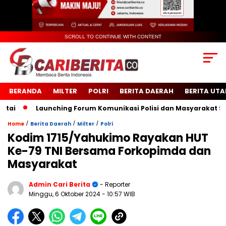
SCROLL TO CONTINUE WITH CONTENT
BERANDA
MILTER
POLRI
BERITA DAERAH
BERITA UT
i
Launching Forum Komunikasi Polisi dan Masyarakat Sekol
/
/
/
Home
Berita Daerah
Milter
Polri
Kodim 1715/Yahukimo Rayakan HUT
Ke-79 TNI Bersama Forkopimda dan
Masyarakat
Admin Cari Berita
- Reporter
Minggu, 6 Oktober 2024
- 10:57 WIB