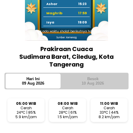
Ashar
15:23
Maghrib
17:59
Isya
19:09
Tidak ada waktu sholat berikutnya hari ini.
Sumber: Kemenag
Prakiraan Cuaca
Sudimara Barat, Ciledug, Kota
Tangerang
Hari Ini
Besok
09 Aug 2026
10 Aug 2026
05:00 WIB
08:00 WIB
11:00 WIB
Cerah
Cerah
Cerah
24°C | 85%
28°C | 61%
33°C | 44%
5.9 km/jam
1.5 km/jam
8.2 km/jam