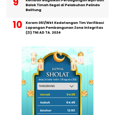
Kembali Gagalkan Perdagangan Bijih dan
Balok Timah Ilegal di Pelabuhan Pelindo
Belitung
Korem 051/Wkt Kedatangan Tim Verifikasi
Lapangan Pembangunan Zona Integritas
(ZI) TNI AD TA. 2024
Ahad, 24 Safar 1448 H / 09 Agustus 2026
Imsak
04:35
Subuh
04:45
Dzuhur
12:03