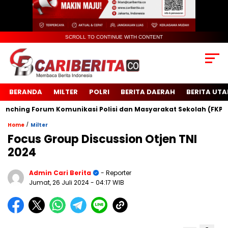
SCROLL TO CONTINUE WITH CONTENT
BERANDA
MILTER
POLRI
BERITA DAERAH
BERITA UT
ing Forum Komunikasi Polisi dan Masyarakat Sekolah (FKPMS)
/
Home
Milter
Focus Group Discussion Otjen TNI
2024
Admin Cari Berita
- Reporter
Jumat, 26 Juli 2024
- 04:17 WIB