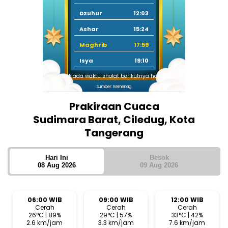
Dzuhur
12:03
Ashar
15:24
Maghrib
17:59
Isya
19:10
Tidak ada waktu sholat berikutnya hari ini.
Sumber: Kemenag
Prakiraan Cuaca
Sudimara Barat, Ciledug, Kota
Tangerang
Hari Ini
Besok
08 Aug 2026
09 Aug 2026
06:00 WIB
09:00 WIB
12:00 WIB
Cerah
Cerah
Cerah
26°C | 89%
29°C | 57%
33°C | 42%
2.6 km/jam
3.3 km/jam
7.6 km/jam