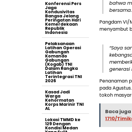
bahwa me
Konferensi Pers
Jaga
bersama.
Kondusivitas
Bangsa Jelang
Peringatan Hari
Pangdam VI/Mu
Kemerdekaan
Republik
menyambut bai
Indonesia
Pelaksanaan
“Saya s
Latihan Operasi
Gabungan
kebangsa
Komando
Gabungan
memberik
(Kogab) TNI
Dalam Rangka
generasi
Latihan
Terintegrasi TNI
Penanaman po
2026
pada Agustus.
Kasad Jadi
tokoh masyar
Warga
Kehormatan
Korps Marinir TNI
AL
Baca juga 
1710/Timik
Lokasi TMMD ke
129 Dengan
Kondisi Medan