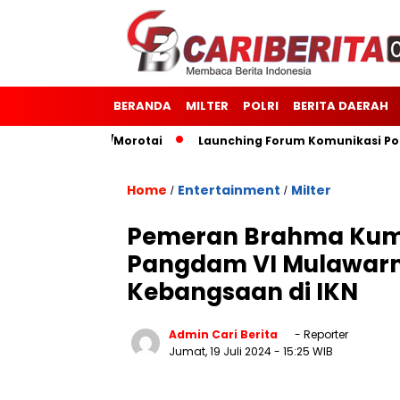
BERANDA
MILTER
POLRI
BERITA DAERAH
 Kodim 1514/Morotai
Launching Forum Komunikasi Polisi d
Home
Entertainment
Milter
/
/
Pemeran Brahma Kumb
Pangdam VI Mulawar
Kebangsaan di IKN
Admin Cari Berita
- Reporter
Jumat, 19 Juli 2024
- 15:25 WIB