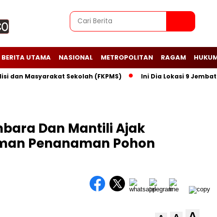
BERITA UTAMA
NASIONAL
METROPOLITAN
RAGAM
HUKUM
an Masyarakat Sekolah (FKPMS)
Ini Dia Lokasi 9 Jembatan P
ara Dan Mantili Ajak
man Penanaman Pohon
A