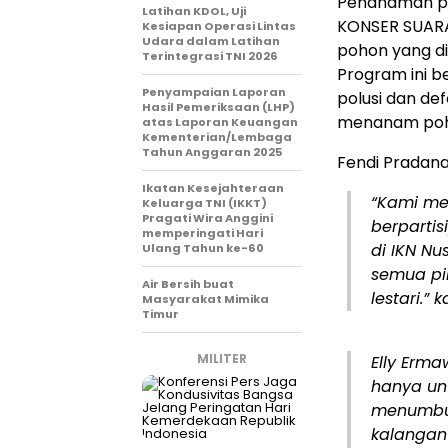
Penanaman po
Latihan KDOL, Uji
KONSER SUAR
Kesiapan Operasi Lintas
Udara dalam Latihan
pohon yang di
Terintegrasi TNI 2026
Program ini b
Penyampaian Laporan
polusi dan de
Hasil Pemeriksaan (LHP)
menanam poho
atas Laporan Keuangan
Kementerian/Lembaga
Tahun Anggaran 2025
Fendi Pradan
Ikatan Kesejahteraan
“Kami m
Keluarga TNI (IKKT)
Pragati Wira Anggini
berparti
memperingati Hari
di IKN N
Ulang Tahun ke-60
semua pi
Air Bersih buat
lestari.” 
Masyarakat Mimika
Timur
MILITER
Elly Erm
hanya unt
menumbuh
kalangan