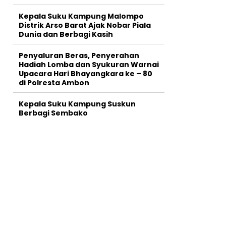
Kepala Suku Kampung Malompo
Distrik Arso Barat Ajak Nobar Piala
Dunia dan Berbagi Kasih
Penyaluran Beras, Penyerahan
Hadiah Lomba dan Syukuran Warnai
Upacara Hari Bhayangkara ke – 80
di Polresta Ambon
Kepala Suku Kampung Suskun
Berbagi Sembako