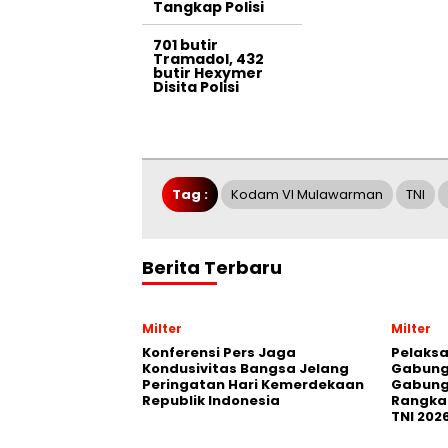
Tangkap Polisi
701 butir
Tramadol, 432
butir Hexymer
Disita Polisi
Tag :
Kodam VI Mulawarman
TNI
Berita Terbaru
Milter
Milter
Konferensi Pers Jaga
Pelaksa
Kondusivitas Bangsa Jelang
Gabung
Peringatan Hari Kemerdekaan
Gabung
Republik Indonesia
Rangka 
TNI 202