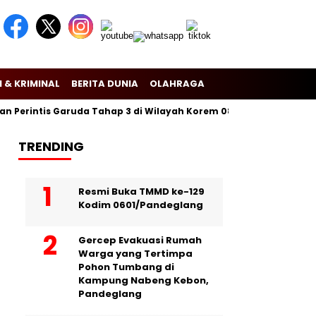
 & KRIMINAL
BERITA DUNIA
OLAHRAGA
erintis Garuda Tahap 3 di Wilayah Korem 081/Dsj
Puslitbang P
TRENDING
Resmi Buka TMMD ke-129
Kodim 0601/Pandeglang
Gercep Evakuasi Rumah
Warga yang Tertimpa
Pohon Tumbang di
Kampung Nabeng Kebon,
Pandeglang