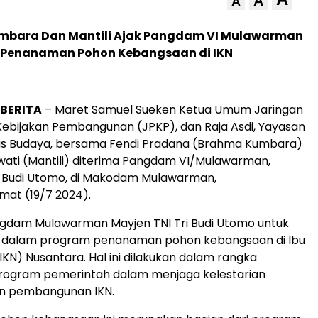
A
A
mbara Dan Mantili Ajak Pangdam VI Mulawarman
Penanaman Pohon Kebangsaan di IKN
IBERITA
– Maret Samuel Sueken Ketua Umum Jaringan
ebijakan Pembangunan (JPKP), dan Raja Asdi, Yayasan
tas Budaya, bersama Fendi Pradana (Brahma Kumbara)
wati (Mantili) diterima Pangdam VI/Mulawarman,
i Budi Utomo, di Makodam Mulawarman,
mat (19/7 2024).
gdam Mulawarman Mayjen TNI Tri Budi Utomo untuk
si dalam program penanaman pohon kebangsaan di Ibu
IKN) Nusantara. Hal ini dilakukan dalam rangka
ogram pemerintah dalam menjaga kelestarian
an pembangunan IKN.