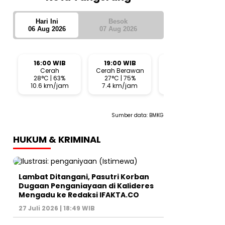
Hari Ini
Besok
06 Aug 2026
07 Aug 2026
16:00 WIB
19:00 WIB
22:00 WIB
Cerah
Cerah Berawan
Cerah Berawan
28°C | 63%
27°C | 75%
25°C | 79%
10.6 km/jam
7.4 km/jam
1.4 km/jam
Sumber data:
BMKG
HUKUM & KRIMINAL
Lambat Ditangani, Pasutri Korban
Dugaan Penganiayaan di Kalideres
Mengadu ke Redaksi IFAKTA.CO
27 Juli 2026 | 18:49 WIB