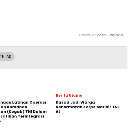
Berita ini 22 kali dibaca
TNI AD
Berita Utama
naan Latihan Operasi
Kasad Jadi Warga
an Komando
Kehormatan Korps Marinir TNI
an (Kogab) TNI Dalam
AL
Latihan Terintegrasi
6