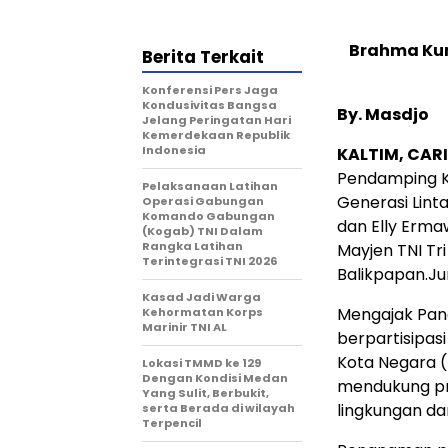
Brahma Ku
Berita Terkait
Konferensi Pers Jaga
Kondusivitas Bangsa
By. Masdjo
Jelang Peringatan Hari
Kemerdekaan Republik
Indonesia
KALTIM, CAR
Pendamping K
Pelaksanaan Latihan
Generasi Lin
Operasi Gabungan
Komando Gabungan
dan Elly Erma
(Kogab) TNI Dalam
Rangka Latihan
Mayjen TNI Tr
Terintegrasi TNI 2026
Balikpapan.Ju
Kasad Jadi Warga
Mengajak Pan
Kehormatan Korps
Marinir TNI AL
berpartisipa
Kota Negara (
Lokasi TMMD ke 129
Dengan Kondisi Medan
mendukung pr
Yang Sulit, Berbukit,
lingkungan d
serta Berada di wilayah
Terpencil