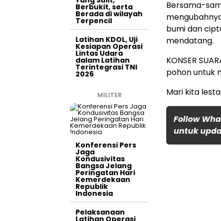
Yang Sulit,
Bersama-sama
Berbukit, serta
Berada di wilayah
mengubahnya m
Terpencil
bumi dan cipt
Latihan KDOL, Uji
mendatang.
Kesiapan Operasi
Lintas Udara
KONSER SUAR
dalam Latihan
Terintegrasi TNI
pohon untuk m
2026
Mari kita lest
MILITER
Follow Wha
untuk updat
Konferensi Pers
Jaga
Kondusivitas
Bangsa Jelang
Peringatan Hari
Kemerdekaan
Republik
Indonesia
Pelaksanaan
Latihan Operasi