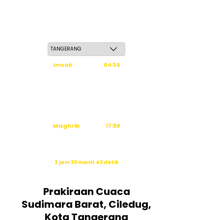
Kamis, 21 Safar 1448 H / 06 Agustus 2026
Imsak
04:36
Subuh
04:46
Dzuhur
12:03
Ashar
15:24
Maghrib
17:59
Isya
19:10
Waktu sholat berikutnya dalam:
2 jam 30 menit 42 detik
Sumber: Kemenag
Prakiraan Cuaca
Sudimara Barat, Ciledug,
Kota Tangerang