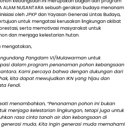
hon kebangsaan ini merupakan bagian dari program
A ALAM NUSANTARA sebuah gerakan budaya menanam
inisiasi oleh JPKP dan Yayasan Generasi Lintas Budaya,
ertujuan untuk mengatasi kerusakan lingkungan akibat
forestasi, serta memotivasi masyarakat untuk
n dan menjaga kelestarian hutan.
a mengatakan,
engundang Pangdam VI/Mulawarman untuk
sipasi dalam program penanaman pohon kebangsaan
usantara. Kami percaya bahwa dengan dukungan dari
hak, kita dapat mewujudkan IKN yang hijau dan
kata Fendi.
awati menambahkan, “Penanaman pohon ini bukan
uk menjaga kelestarian lingkungan, tetapi juga untuk
kan rasa cinta tanah air dan kebangsaan di
 generasi muda. Kita ingin generasi muda memahami