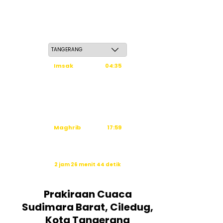
Sabtu, 23 Safar 1448 H / 08 Agustus 2026
Imsak
04:35
Subuh
04:45
Dzuhur
12:03
Ashar
15:24
Maghrib
17:59
Isya
19:10
Waktu sholat berikutnya dalam:
2 jam 26 menit 44 detik
Sumber: Kemenag
Prakiraan Cuaca
Sudimara Barat, Ciledug,
Kota Tangerang