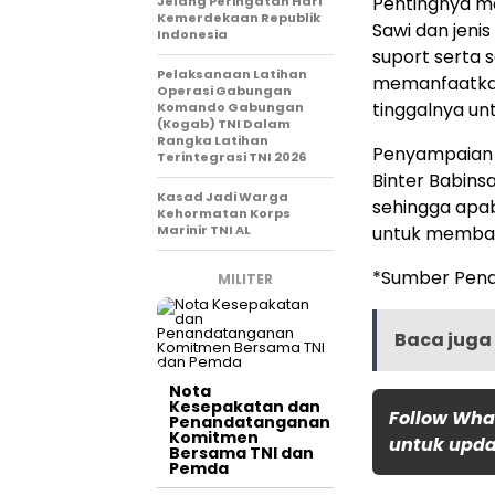
Pentingnya ma
Jelang Peringatan Hari
Kemerdekaan Republik
Sawi dan jeni
Indonesia
suport serta
Pelaksanaan Latihan
memanfaatkan
Operasi Gabungan
tinggalnya un
Komando Gabungan
(Kogab) TNI Dalam
Rangka Latihan
Penyampaian 
Terintegrasi TNI 2026
Binter Babins
Kasad Jadi Warga
sehingga apa
Kehormatan Korps
Marinir TNI AL
untuk membant
*Sumber Pend
MILITER
Baca juga 
Nota
Kesepakatan dan
Follow Wha
Penandatanganan
Komitmen
untuk updat
Bersama TNI dan
Pemda