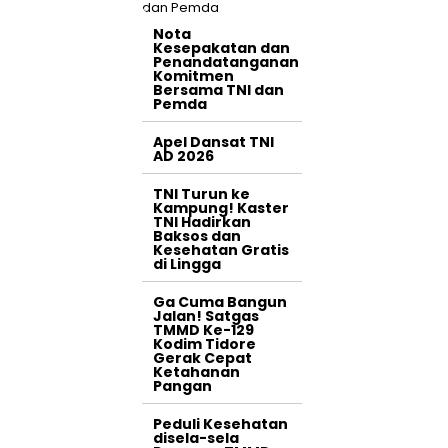
Nota
Kesepakatan dan
Penandatanganan
Komitmen
Bersama TNI dan
Pemda
Apel Dansat TNI
AD 2026
TNI Turun ke
Kampung! Kaster
TNI Hadirkan
Baksos dan
Kesehatan Gratis
di Lingga
Ga Cuma Bangun
Jalan! Satgas
TMMD Ke-129
Kodim Tidore
Gerak Cepat
Ketahanan
Pangan
Peduli Kesehatan
disela-sela