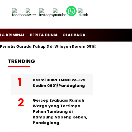
 & KRIMINAL
BERITA DUNIA
OLAHRAGA
ntis Garuda Tahap 3 di Wilayah Korem 081/Dsj
Puslitbang Pol
TRENDING
Resmi Buka TMMD ke-129
Kodim 0601/Pandeglang
Gercep Evakuasi Rumah
Warga yang Tertimpa
Pohon Tumbang di
Kampung Nabeng Kebon,
Pandeglang