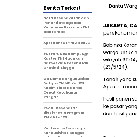
Bantu Warg
Berita Terkait
Nota Kesepakatan dan
Penandatanganan
JAKARTA, CA
Komitmen Bersama TNI
dan Pemda
perekonomian
Apel Dansat TNI AD 2026
Babinsa Koram
warga untuk 
TNI Turun ke Kampung!
Kaster TNI Hadirkan
wilayah RT.0
Baksos dan Kesehatan
(23/5/24).
Gratis di Lingga
Tanah yang s
Ga Cuma Bangun Jalan!
Satgas TMMD Ke-129
Apus bercoco
Kodim Tidore Gerak
Cepat Ketahanan
Pangan
Hasil panen sa
ke pasar yan
Peduli Kesehatan
disela-sela Program
dari hasil pa
TMMD ke 129
Konferensi Pers Jaga
Kondusivitas Bangsa