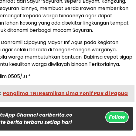
nfaat dari Sayur-sayuran, seperti Bayam, Kangkung,
s sayuran lainnya, membuat Serda Irawan memberikan
 semangat kepada warga binaannya agar dapat
 lahan kosong yang ada disekitar lingkungan tempat
tuk ditanami berbagai macam Sayuran.
Danramil Cipayung Mayor Inf Agus pada kegiatan
a agar selalu berada di tengah-tengah warganya,
bila warga membutuhkan bantuan, Babinsa cepat sigap
u kesulitan warga diwilayah binaan Teritorialnya.
im 0505/JT*
:
Panglima TNI Resmikan Lima Yonif PDR di Papua
tsApp Channel cariberita.co
Follow
e berita terbaru setiap hari