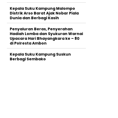
Kepala Suku Kampung Malompo
Distrik Arso Barat Ajak Nobar Piala
Dunia dan Berbagi Kasih
Penyaluran Beras, Penyerahan
Hadiah Lomba dan Syukuran Warnai
Upacara Hari Bhayangkara ke – 80
di Polresta Ambon
Kepala Suku Kampung Suskun
Berbagi Sembako