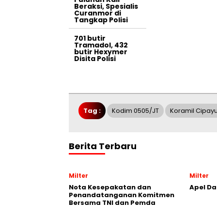
Beraksi, Spesialis
Curanmor di
Tangkap Polisi
701 butir
Tramadol, 432
butir Hexymer
Disita Polisi
Tag :
Kodim 0505/JT
Koramil Cipay
Berita Terbaru
Milter
Milter
Nota Kesepakatan dan
Apel Da
Penandatanganan Komitmen
Bersama TNI dan Pemda