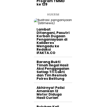
Program TMMD
ke 129
HUKRIM
Lambat
Ditangani, Pasutri
Korban Dugaan
Penganiayaan di
Kalideres
Mengadu ke
Redaksi
IFAKTA.CO
Barang Bukti
Timah Ilegal Hasil
Aksi Penggagalan
Satlap Tri Cakti
dan Tim Resmob
Polres Belitung
Akhirnya! Polisi
Amankan 12
Motor Diduga
Hasil Curian
Puluhan Kali