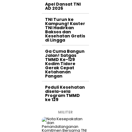
Apel Dansat TNI
AD 2026
TNI Turun ke
Kampung! Kaster
TNI Hadirkan
Baksos dan
Kesehatan Gratis
di Lingga
Ga Cuma Bangun
Jalan! Satgas
TMMD Ke-129
Kodim Tidore
Gerak Cepat
Ketahanan
Pangan
Peduli Kesehatan
disela-sela
Program TMMD
ke 129
MILITER