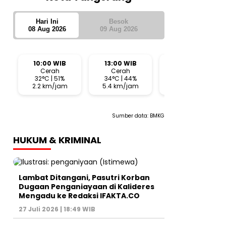
Hari Ini
Besok
08 Aug 2026
09 Aug 2026
10:00 WIB
13:00 WIB
16:00 WIB
Cerah
Cerah
Cerah
32°C | 51%
34°C | 44%
30°C | 65%
2.2 km/jam
5.4 km/jam
10.3 km/jam
Sumber data:
BMKG
HUKUM & KRIMINAL
Lambat Ditangani, Pasutri Korban
Dugaan Penganiayaan di Kalideres
Mengadu ke Redaksi IFAKTA.CO
27 Juli 2026 | 18:49 WIB