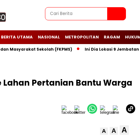
BERITA UTAMA
NASIONAL
METROPOLITAN
RAGAM
HUKUM
 Masyarakat Sekolah (FKPMS)
Ini Dia Lokasi 9 Jembatan Peri
e Lahan Pertanian Bantu Warga
A
A
A