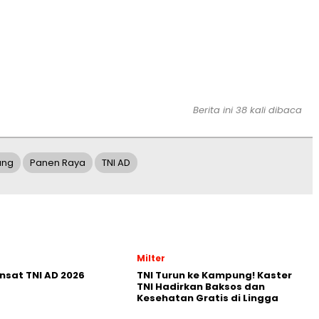
Berita ini 38 kali dibaca
ung
Panen Raya
TNI AD
Milter
nsat TNI AD 2026
TNI Turun ke Kampung! Kaster
TNI Hadirkan Baksos dan
Kesehatan Gratis di Lingga