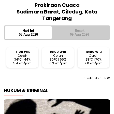
Prakiraan Cuaca
Sudimara Barat, Ciledug, Kota
Tangerang
Hari Ini
Besok
08 Aug 2026
09 Aug 2026
13:00 WIB
16:00 WIB
19:00 WIB
Cerah
Cerah
Cerah
34°C | 44%
30°C | 65%
28°C | 70%
5.4 km/jam
10.3 km/jam
7.6 km/jam
Sumber data:
BMKG
HUKUM & KRIMINAL