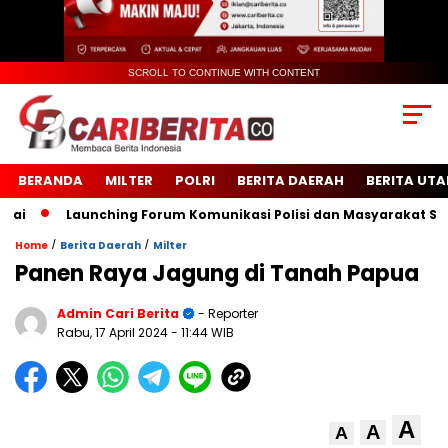
SCROLL TO CONTINUE WITH CONTENT
BERANDA
MILTER
POLRI
BERITA DAERAH
BERITA UT
Launching Forum Komunikasi Polisi dan Masyarakat Sekola
/
/
Home
Berita Daerah
Milter
Panen Raya Jagung di Tanah Papua
Admin Cari Berita
- Reporter
Rabu, 17 April 2024
- 11:44 WIB
A
A
A