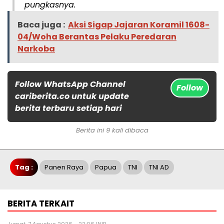
pungkasnya.
Baca juga :
Aksi Sigap Jajaran Koramil 1608-
04/Woha Berantas Pelaku Peredaran
Narkoba
Follow WhatsApp Channel
Follow
cariberita.co untuk update
berita terbaru setiap hari
Berita ini 9 kali dibaca
Tag :
Panen Raya
Papua
TNI
TNI AD
BERITA TERKAIT