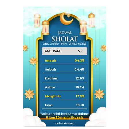
Sabtu, 23 Safar 1448 H / 08 Agustus 2026
Imsak
04:35
Subuh
04:45
Dzuhur
12:03
Ashar
15:24
Maghrib
17:59
Isya
19:10
Waktu sholat berikutnya dalam:
5 jam 50 menit 9 detik
Sumber: Kemenag