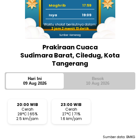
Maghrib
17:59
Isya
19:09
Waktu sholat berikutnya dalam:
2 jam 2 menit 12 detik
Sumber: Kemenag
Prakiraan Cuaca
Sudimara Barat, Ciledug, Kota
Tangerang
Hari Ini
Besok
09 Aug 2026
10 Aug 2026
20:00 WIB
23:00 WIB
Cerah
Cerah
28°C | 65%
27°C | 71%
2.5 km/jam
1.6 km/jam
Sumber data:
BMKG