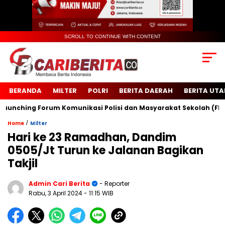
SCROLL TO CONTINUE WITH CONTENT
BERANDA
MILTER
POLRI
BERITA DAERAH
BERITA UT
ching Forum Komunikasi Polisi dan Masyarakat Sekolah (FKPMS)
/
Home
Milter
Hari ke 23 Ramadhan, Dandim
0505/Jt Turun ke Jalanan Bagikan
Takjil
Admin Cari Berita
- Reporter
Rabu, 3 April 2024
- 11:15 WIB