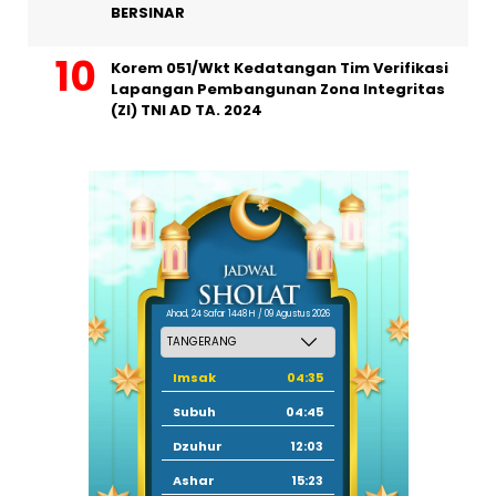
BERSINAR
Korem 051/Wkt Kedatangan Tim Verifikasi
Lapangan Pembangunan Zona Integritas
(ZI) TNI AD TA. 2024
Ahad, 24 Safar 1448 H / 09 Agustus 2026
Imsak
04:35
Subuh
04:45
Dzuhur
12:03
Ashar
15:23