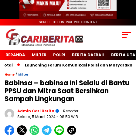
SCROLL TO CONTINUE WITH CONTENT
BERANDA
MILTER
POLRI
BERITA DAERAH
BERITA UT
ai
Launching Forum Komunikasi Polisi dan Masyarakat Seko
/
Home
Milter
Babinsa – babinsa Ini Selalu di Bantu
PPSU dan Mitra Saat Bersihkan
Sampah Lingkungan
Admin Cari Berita
- Reporter
Selasa, 5 Maret 2024
- 08:50 WIB