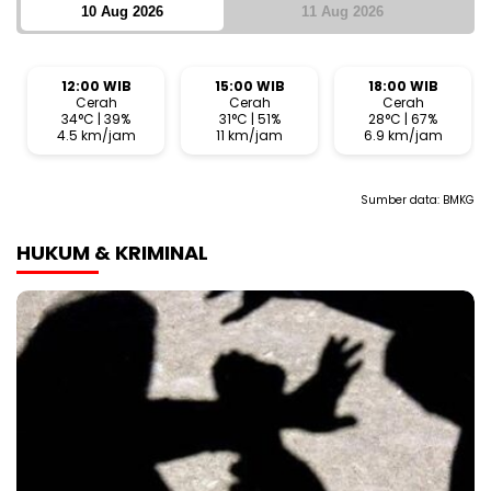
10 Aug 2026
11 Aug 2026
12:00 WIB
15:00 WIB
18:00 WIB
Cerah
Cerah
Cerah
34°C | 39%
31°C | 51%
28°C | 67%
4.5 km/jam
11 km/jam
6.9 km/jam
Sumber data:
BMKG
HUKUM & KRIMINAL