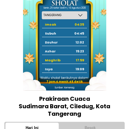
Senin, 25 Safar 1448 H / 10 Agustus 2026
Imsak
04:35
Subuh
04:45
Dzuhur
12:02
Ashar
15:23
Maghrib
17:59
Isya
19:09
Waktu sholat berikutnya dalam:
7 jam 4 menit 46 detik
Sumber: Kemenag
Prakiraan Cuaca
Sudimara Barat, Ciledug, Kota
Tangerang
Hari Ini
Besok