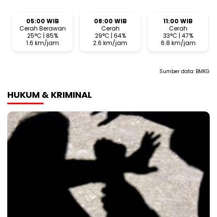
05:00 WIB
08:00 WIB
11:00 WIB
Cerah Berawan
Cerah
Cerah
25°C | 85%
29°C | 64%
33°C | 47%
1.6 km/jam
2.6 km/jam
6.8 km/jam
Sumber data:
BMKG
HUKUM & KRIMINAL