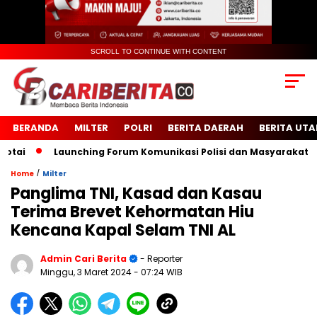
SCROLL TO CONTINUE WITH CONTENT
BERANDA
MILTER
POLRI
BERITA DAERAH
BERITA UT
i
Launching Forum Komunikasi Polisi dan Masyarakat Sekol
/
Home
Milter
Panglima TNI, Kasad dan Kasau
Terima Brevet Kehormatan Hiu
Kencana Kapal Selam TNI AL
Admin Cari Berita
- Reporter
Minggu, 3 Maret 2024
- 07:24 WIB