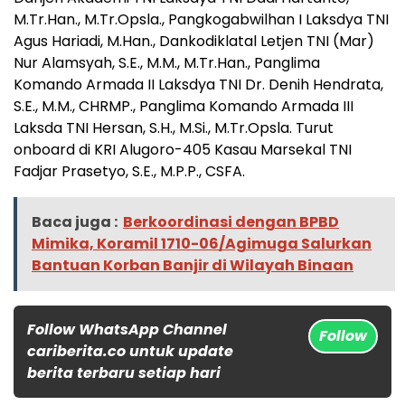
M.Tr.Han., M.Tr.Opsla., Pangkogabwilhan I Laksdya TNI
Agus Hariadi, M.Han., Dankodiklatal Letjen TNI (Mar)
Nur Alamsyah, S.E., M.M., M.Tr.Han., Panglima
Komando Armada II Laksdya TNI Dr. Denih Hendrata,
S.E., M.M., CHRMP., Panglima Komando Armada III
Laksda TNI Hersan, S.H., M.Si., M.Tr.Opsla. Turut
onboard di KRI Alugoro-405 Kasau Marsekal TNI
Fadjar Prasetyo, S.E., M.P.P., CSFA.
Baca juga :
Berkoordinasi dengan BPBD
Mimika, Koramil 1710-06/Agimuga Salurkan
Bantuan Korban Banjir di Wilayah Binaan
Follow WhatsApp Channel
Follow
cariberita.co untuk update
berita terbaru setiap hari