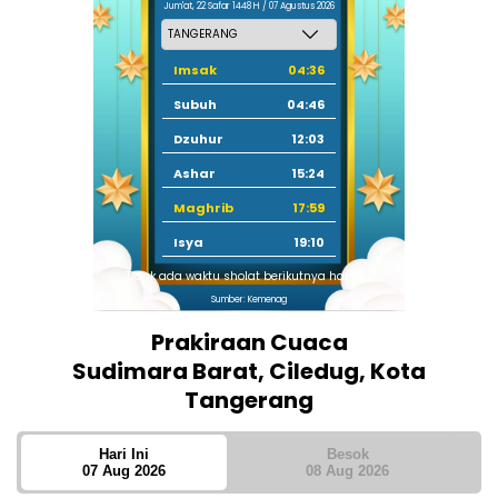
Jum'at, 22 Safar 1448 H / 07 Agustus 2026
Imsak
04:36
Subuh
04:46
Dzuhur
12:03
Ashar
15:24
Maghrib
17:59
Isya
19:10
Tidak ada waktu sholat berikutnya hari ini.
Sumber: Kemenag
Prakiraan Cuaca
Sudimara Barat, Ciledug, Kota
Tangerang
Hari Ini
Besok
07 Aug 2026
08 Aug 2026