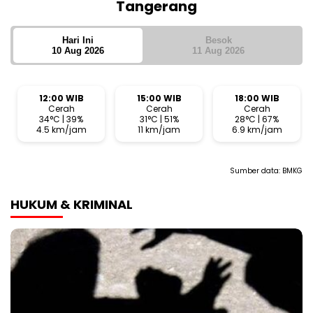
Tangerang
Hari Ini
Besok
10 Aug 2026
11 Aug 2026
12:00 WIB
15:00 WIB
18:00 WIB
Cerah
Cerah
Cerah
34°C | 39%
31°C | 51%
28°C | 67%
4.5 km/jam
11 km/jam
6.9 km/jam
Sumber data:
BMKG
HUKUM & KRIMINAL