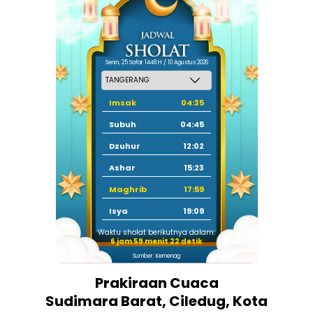
Senin, 25 Safar 1448 H / 10 Agustus 2026
Imsak
04:35
Subuh
04:45
Dzuhur
12:02
Ashar
15:23
Maghrib
17:59
Isya
19:09
Waktu sholat berikutnya dalam:
6 jam 59 menit 21 detik
Sumber: Kemenag
Prakiraan Cuaca
Sudimara Barat, Ciledug, Kota