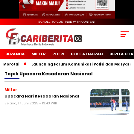
SCROLL TO CONTINUE WITH CONTENT
BERANDA
MILTER
POLRI
BERITA DAERAH
BERITA UT
orotai
Launching Forum Komunikasi Polisi dan Masyarakat 
Topik
Upacara Kesadaran Nasional
Milter
Upacara Hari Kesadaran Nasional
Selasa, 17 Juni 2025 - 13:43 WIB