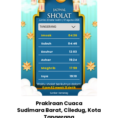
Jum'at, 22 Safar 1448 H / 07 Agustus 2026
Imsak
04:36
Subuh
04:46
Dzuhur
12:03
Ashar
15:24
Maghrib
17:59
Isya
19:10
Waktu sholat berikutnya dalam:
0 jam 52 menit 12 detik
Sumber: Kemenag
Prakiraan Cuaca
Sudimara Barat, Ciledug, Kota
Tangerang