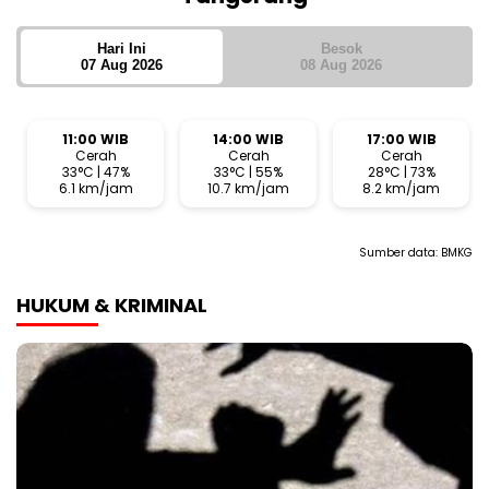
Hari Ini
Besok
07 Aug 2026
08 Aug 2026
11:00 WIB
14:00 WIB
17:00 WIB
Cerah
Cerah
Cerah
33°C | 47%
33°C | 55%
28°C | 73%
6.1 km/jam
10.7 km/jam
8.2 km/jam
Sumber data:
BMKG
HUKUM & KRIMINAL