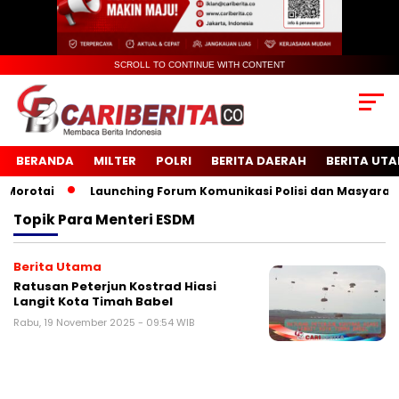
SCROLL TO CONTINUE WITH CONTENT
BERANDA
MILTER
POLRI
BERITA DAERAH
BERITA UT
rotai
Launching Forum Komunikasi Polisi dan Masyarakat 
Topik
Para Menteri ESDM
Berita Utama
Ratusan Peterjun Kostrad Hiasi
Langit Kota Timah Babel
Rabu, 19 November 2025 - 09:54 WIB