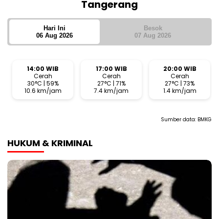
Tangerang
Hari Ini
Besok
06 Aug 2026
07 Aug 2026
14:00 WIB
17:00 WIB
20:00 WIB
Cerah
Cerah
Cerah
30°C | 59%
27°C | 71%
27°C | 73%
10.6 km/jam
7.4 km/jam
1.4 km/jam
Sumber data:
BMKG
HUKUM & KRIMINAL