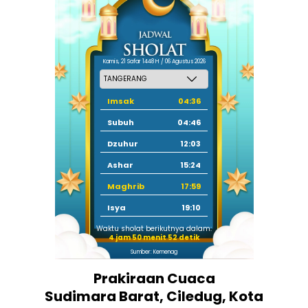
Kamis, 21 Safar 1448 H / 06 Agustus 2026
Imsak
04:36
Subuh
04:46
Dzuhur
12:03
Ashar
15:24
Maghrib
17:59
Isya
19:10
Waktu sholat berikutnya dalam:
4 jam 50 menit 51 detik
Sumber: Kemenag
Prakiraan Cuaca
Sudimara Barat, Ciledug, Kota