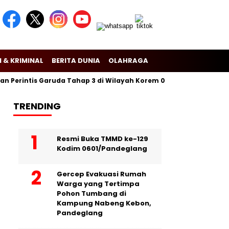
 & KRIMINAL
BERITA DUNIA
OLAHRAGA
Perintis Garuda Tahap 3 di Wilayah Korem 081/Dsj
Puslitbang 
TRENDING
Resmi Buka TMMD ke-129
Kodim 0601/Pandeglang
Gercep Evakuasi Rumah
Warga yang Tertimpa
Pohon Tumbang di
Kampung Nabeng Kebon,
Pandeglang