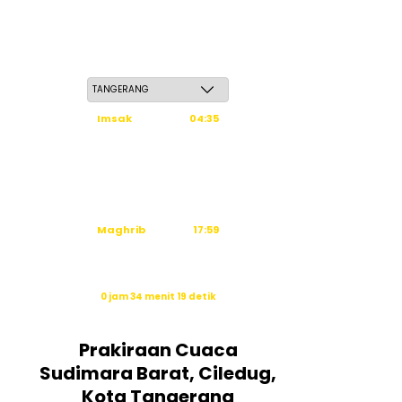
Sabtu, 23 Safar 1448 H / 08 Agustus 2026
Imsak
04:35
Subuh
04:45
Dzuhur
12:03
Ashar
15:24
Maghrib
17:59
Isya
19:10
Waktu sholat berikutnya dalam:
0 jam 34 menit 18 detik
Sumber: Kemenag
Prakiraan Cuaca
Sudimara Barat, Ciledug,
Kota Tangerang