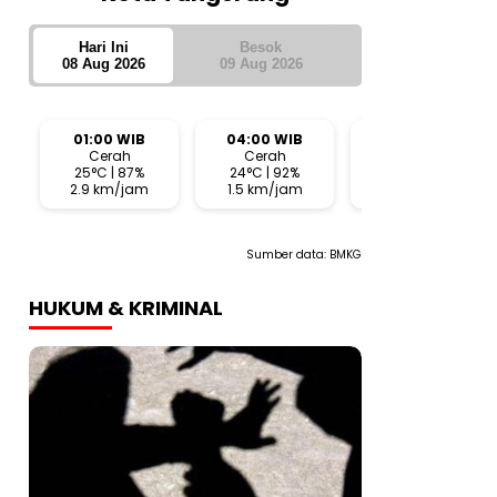
Hari Ini
Besok
08 Aug 2026
09 Aug 2026
01:00 WIB
04:00 WIB
07:00 WIB
Cerah
Cerah
Cerah
25°C | 87%
24°C | 92%
27°C | 74%
2.9 km/jam
1.5 km/jam
2.6 km/jam
Sumber data:
BMKG
HUKUM & KRIMINAL