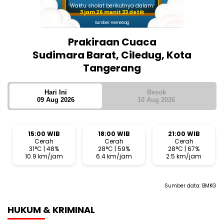
Waktu sholat berikutnya dalam:
3 jam 26 menit 32 detik
Sumber: Kemenag
Prakiraan Cuaca
Sudimara Barat, Ciledug, Kota
Tangerang
Hari Ini
Besok
09 Aug 2026
10 Aug 2026
15:00 WIB
18:00 WIB
21:00 WIB
Cerah
Cerah
Cerah
31°C | 48%
28°C | 59%
28°C | 67%
10.9 km/jam
6.4 km/jam
2.5 km/jam
Sumber data:
BMKG
HUKUM & KRIMINAL