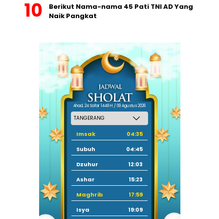
Berikut Nama-nama 45 Pati TNI AD Yang
Naik Pangkat
Ahad, 24 Safar 1448 H / 09 Agustus 2026
Imsak
04:35
Subuh
04:45
Dzuhur
12:03
Ashar
15:23
Maghrib
17:59
Isya
19:09