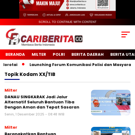
SCROLL TO CONTINUE WITH CONTENT
BERANDA
MILTER
POLRI
BERITA DAERAH
BERITA UT
rotai
Launching Forum Komunikasi Polisi dan Masyarakat S
Topik
Kodam XX/TIB
Milter
DANAU SINGKARAK Jadi Jalur
Alternatif Seluruh Bantuan Tiba
Dengan Aman dan Tepat Sasaran
Senin, 1 Desember 2025 - 08:48 WIB
Milter
Berangkatkan Bantuan