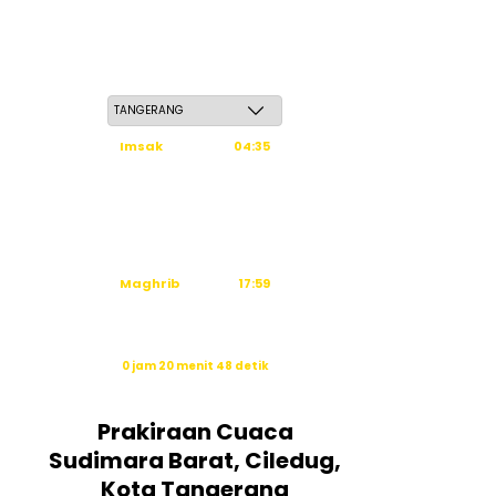
Sabtu, 23 Safar 1448 H / 08 Agustus 2026
Imsak
04:35
Subuh
04:45
Dzuhur
12:03
Ashar
15:24
Maghrib
17:59
Isya
19:10
Waktu sholat berikutnya dalam:
0 jam 20 menit 47 detik
Sumber: Kemenag
Prakiraan Cuaca
Sudimara Barat, Ciledug,
Kota Tangerang