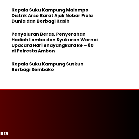
Kepala Suku Kampung Malompo
Distrik Arso Barat Ajak Nobar Piala
Dunia dan Berbagi Kasih
Penyaluran Beras, Penyerahan
Hadiah Lomba dan Syukuran Warnai
Upacara Hari Bhayangkara ke – 80
di Polresta Ambon
Kepala Suku Kampung Suskun
Berbagi Sembako
IBER