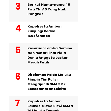
Berikut Nama-nama 45
Pati TNI AD Yang Naik
Pangkat
Kapolresta Ambon
Kunjungi Kodim
1504/Ambon
Keseruan Lomba Domino
dan Nobar Final Piala
Dunia Anggota Laskar
Merah Putih
Dirbinmas Polda Maluku
Pimpin Tim Polisi
Mengajar di SMA SMK
Sekecamatan Leihitu
Kapolresta Ambon
Edukasi Siswa Siswi SMAN
14 Maluku Tengah