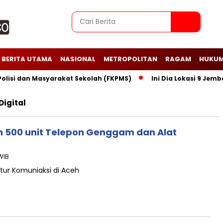
BERITA UTAMA
NASIONAL
METROPOLITAN
RAGAM
HUKUM
i dan Masyarakat Sekolah (FKPMS)
Ini Dia Lokasi 9 Jembata
igital
n 500 unit Telepon Genggam dan Alat
WIB
ktur Komuniaksi di Aceh