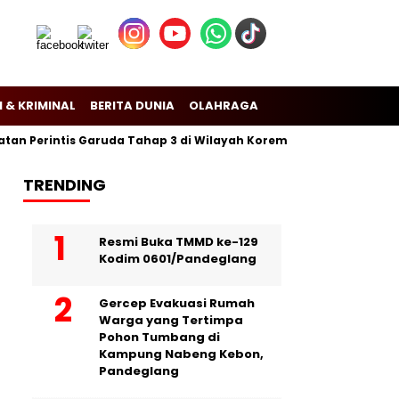
 & KRIMINAL
BERITA DUNIA
OLAHRAGA
n Perintis Garuda Tahap 3 di Wilayah Korem 081/Dsj
Puslitban
TRENDING
Resmi Buka TMMD ke-129
Kodim 0601/Pandeglang
Gercep Evakuasi Rumah
Warga yang Tertimpa
Pohon Tumbang di
Kampung Nabeng Kebon,
Pandeglang