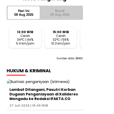
Hari Ini
Besok
08 Aug 2026
09 Aug 2026
12:00 WIB
15:00 WIB
18:00 WIB
Cerah
Cerah
Cerah
34°C | 44%
32°C | 56%
29°C | 71%
5.4 km/jam
10.3 km/jam
7.6 km/jam
Sumber data:
BMKG
HUKUM & KRIMINAL
Lambat Ditangani, Pasutri Korban
Dugaan Penganiayaan di Kalideres
Mengadu ke Redaksi IFAKTA.CO
27 Juli 2026 | 18:49 WIB