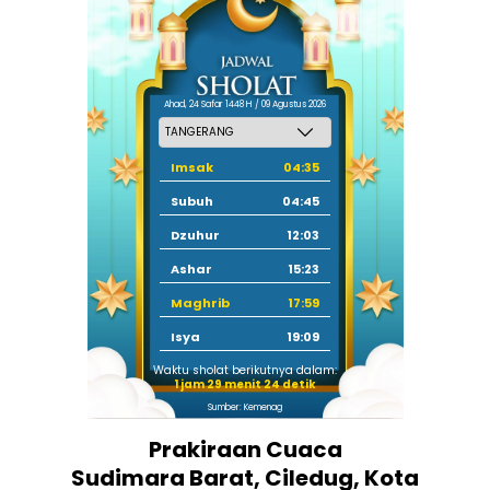
Ahad, 24 Safar 1448 H / 09 Agustus 2026
Imsak
04:35
Subuh
04:45
Dzuhur
12:03
Ashar
15:23
Maghrib
17:59
Isya
19:09
Waktu sholat berikutnya dalam:
1 jam 29 menit 24 detik
Sumber: Kemenag
Prakiraan Cuaca
Sudimara Barat, Ciledug, Kota