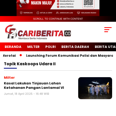
SCROLL TO CONTINUE WITH CONTENT
BERANDA
MILTER
POLRI
BERITA DAERAH
BERITA UT
rotai
Launching Forum Komunikasi Polisi dan Masyarakat 
Topik
Kaskoops Udara II
Milter
Kasal Lakukan Tinjauan Lahan
Ketahanan Pangan Lantamal VI
Jumat, 18 April 2025 - 16:48 WIB