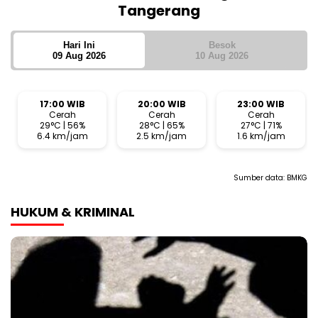
Tangerang
Hari Ini
Besok
09 Aug 2026
10 Aug 2026
17:00 WIB
20:00 WIB
23:00 WIB
Cerah
Cerah
Cerah
29°C | 56%
28°C | 65%
27°C | 71%
6.4 km/jam
2.5 km/jam
1.6 km/jam
Sumber data:
BMKG
HUKUM & KRIMINAL