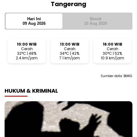
Tangerang
Hari Ini
Besok
09 Aug 2026
10 Aug 2026
10:00 WIB
13:00 WIB
16:00 WIB
Cerah
Cerah
Cerah
32°C | 48%
34°C | 42%
30°C | 52%
2.4 km/jam
7.1 km/jam
10.9 km/jam
Sumber data:
BMKG
HUKUM & KRIMINAL