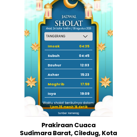
Ahad, 24 Safar 1448 H / 09 Agustus 2026
Imsak
04:35
Subuh
04:45
Dzuhur
12:03
Ashar
15:23
Maghrib
17:59
Isya
19:09
Waktu sholat berikutnya dalam:
1 jam 35 menit 15 detik
Sumber: Kemenag
Prakiraan Cuaca
Sudimara Barat, Ciledug, Kota