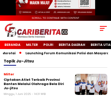
SCROLL TO CONTINUE WITH CONTENT
BERANDA
MILTER
POLRI
BERITA DAERAH
BERITA UT
rotai
Launching Forum Komunikasi Polisi dan Masyarakat 
Topik
Ju-Jitsu
Milter
Ciptakan Atlet Terbaik Provinsi
Banten Melalui Olahraga Bela Diri
Ju-jitsu
Minggu, 1 Juni 2025 - 14:31 WIB