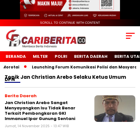
SCROLL TO CONTINUE WITH CONTENT
BERANDA
MILTER
POLRI
BERITA DAERAH
BERITA UT
rotai
Launching Forum Komunikasi Polisi dan Masyarakat 
Topik
Jan Christian Arebo Selaku Ketua Umum
DPN
Berita Daerah
Jan Christian Arebo Sangat
Menyayangkan Isu Tidak Benar
Terkait Pembongkaran GKI
Immanuel Ipar Gunung Sentani
Jumat, 14 November 2025 - 13:47 WIB