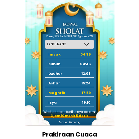
Kamis, 21 Safar 1448 H / 06 Agustus 2026
Imsak
04:36
Subuh
04:46
Dzuhur
12:03
Ashar
15:24
Maghrib
17:59
Isya
19:10
Waktu sholat berikutnya dalam:
3 jam 10 menit 4 detik
Sumber: Kemenag
Prakiraan Cuaca