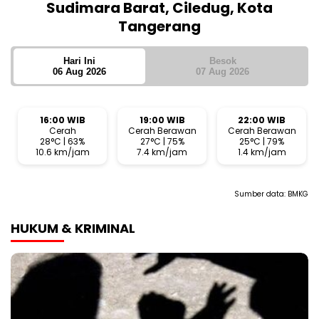
Sudimara Barat, Ciledug, Kota
Tangerang
Hari Ini
Besok
06 Aug 2026
07 Aug 2026
16:00 WIB
19:00 WIB
22:00 WIB
Cerah
Cerah Berawan
Cerah Berawan
28°C | 63%
27°C | 75%
25°C | 79%
10.6 km/jam
7.4 km/jam
1.4 km/jam
Sumber data:
BMKG
HUKUM & KRIMINAL