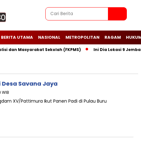
BERITA UTAMA
NASIONAL
METROPOLITAN
RAGAM
HUKUM
 dan Masyarakat Sekolah (FKPMS)
Ini Dia Lokasi 9 Jembatan
di Desa Savana Jaya
20 WIB
dam XV/Pattimura Ikut Panen Padi di Pulau Buru