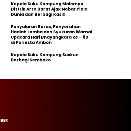
Kepala Suku Kampung Malompo
Distrik Arso Barat Ajak Nobar Piala
Dunia dan Berbagi Kasih
Penyaluran Beras, Penyerahan
Hadiah Lomba dan Syukuran Warnai
Upacara Hari Bhayangkara ke – 80
di Polresta Ambon
Kepala Suku Kampung Suskun
Berbagi Sembako
IBER