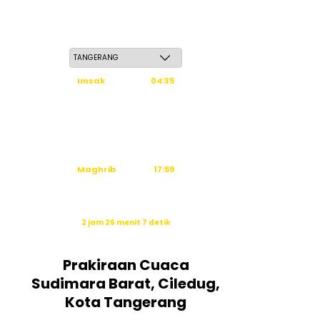
Sabtu, 23 Safar 1448 H / 08 Agustus 2026
Imsak
04:35
Subuh
04:45
Dzuhur
12:03
Ashar
15:24
Maghrib
17:59
Isya
19:10
Waktu sholat berikutnya dalam:
2 jam 26 menit 6 detik
Sumber: Kemenag
Prakiraan Cuaca
Sudimara Barat, Ciledug,
Kota Tangerang