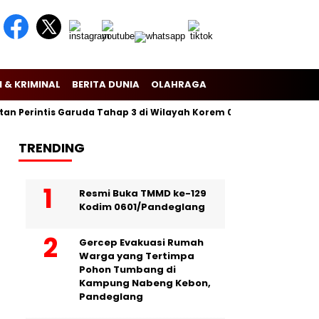
 & KRIMINAL
BERITA DUNIA
OLAHRAGA
 Perintis Garuda Tahap 3 di Wilayah Korem 081/Dsj
Puslitbang
TRENDING
Resmi Buka TMMD ke-129
Kodim 0601/Pandeglang
Gercep Evakuasi Rumah
Warga yang Tertimpa
Pohon Tumbang di
Kampung Nabeng Kebon,
Pandeglang