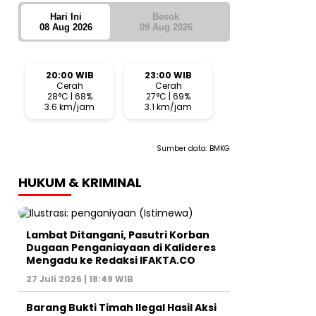
Hari Ini
Besok
08 Aug 2026
09 Aug 2026
20:00 WIB
23:00 WIB
Cerah
Cerah
28°C | 68%
27°C | 69%
3.6 km/jam
3.1 km/jam
Sumber data:
BMKG
HUKUM & KRIMINAL
Lambat Ditangani, Pasutri Korban
Dugaan Penganiayaan di Kalideres
Mengadu ke Redaksi IFAKTA.CO
27 Juli 2026 | 18:49 WIB
Barang Bukti Timah Ilegal Hasil Aksi